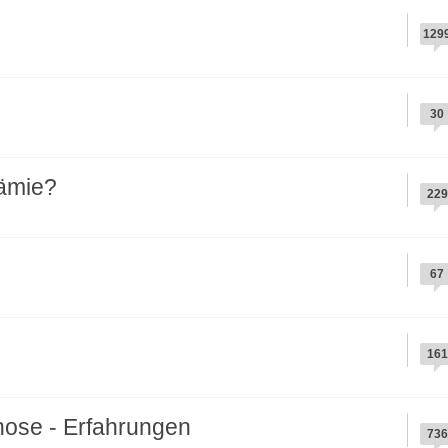
129
30
kämie?
229
67
161
hose - Erfahrungen
736