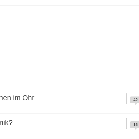
chen im Ohr
42
nik?
16