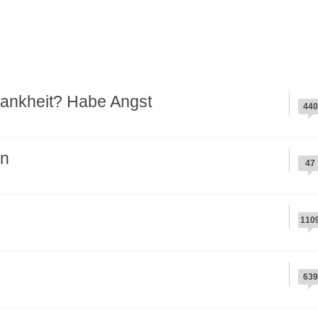
ankheit? Habe Angst
440
en
47
110
639