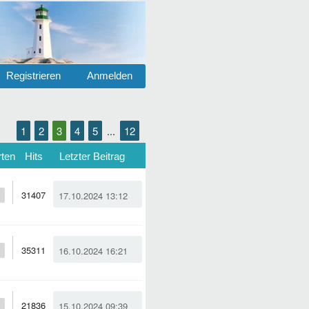
Registrieren
Anmelden
1
2
3
4
5
12
...
ten
Hits
Letzter Beitrag
31407
17.10.2024 13:12
35311
16.10.2024 16:21
21836
15.10.2024 09:39