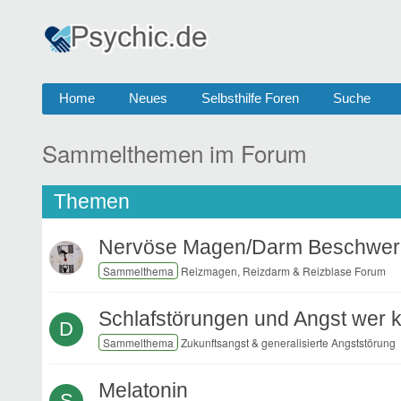
Home
Neues
Selbsthilfe Foren
Suche
Sammelthemen im Forum
Themen
Nervöse Magen/Darm Beschwe
Reizmagen, Reizdarm & Reizblase Forum
Schlafstörungen und Angst wer k
D
Zukunftsangst & generalisierte Angststörung
Melatonin
S