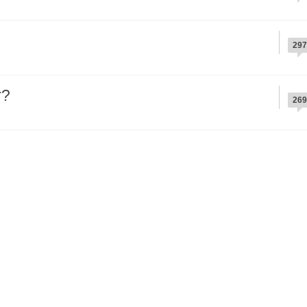
297
r?
269