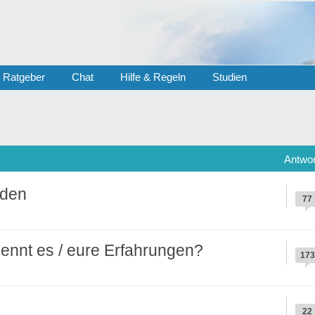
Ratgeber
Chat
Hilfe & Regeln
Studien
Antwor
rden
77
ennt es / eure Erfahrungen?
173
22