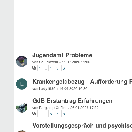
Jugendamt Probleme
von Soulclaw90 » 11.07.2026 11:06
1
4
5
6
...
Krankengeldbezug - Aufforderung R
L
von Lady1989 » 16.06.2026 16:36
GdB Erstantrag Erfahrungen
von BergziegeOnFire » 26.01.2026 17:39
1
6
7
8
...
Vorstellungsgespräch und psychis