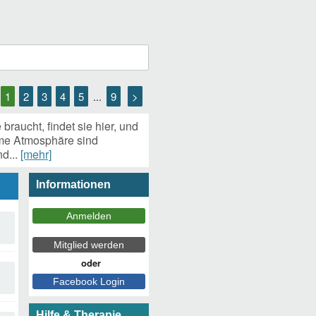
1
2
3
4
5
9
>
...
raucht, findet sie hier, und
hme Atmosphäre sind
nd...
[mehr]
Informationen
Hilfe & Therapie