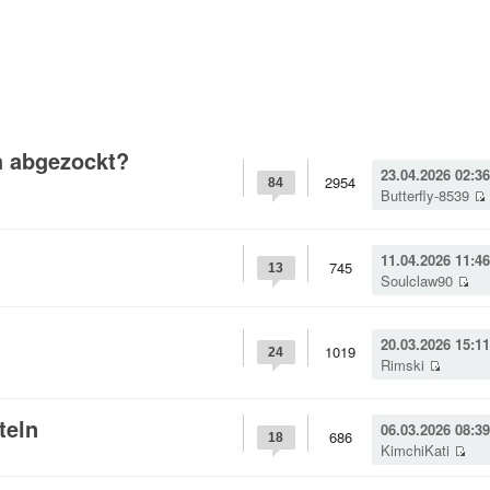
h abgezockt?
23.04.2026 02:36
2954
84
Butterfly-8539
11.04.2026 11:46
745
13
Soulclaw90
20.03.2026 15:11
1019
24
Rimski
teln
06.03.2026 08:39
686
18
KimchiKati