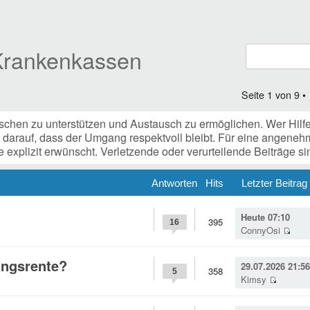
 Krankenkassen
Seite
1
von
9
•
chen zu unterstützen und Austausch zu ermöglichen. Wer Hilfe b
n darauf, dass der Umgang respektvoll bleibt. Für eine angene
explizit erwünscht. Verletzende oder verurteilende Beiträge si
Antworten
Hits
Letzter Beitrag
Heute 07:10
395
16
ConnyOsi
ungsrente?
29.07.2026 21:56
358
5
Kimsy