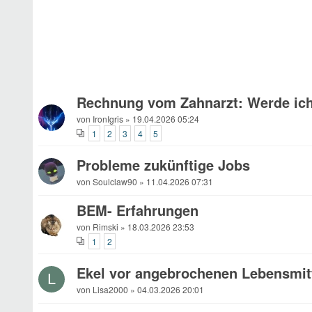
Rechnung vom Zahnarzt: Werde ic
von IronIgris » 19.04.2026 05:24
1
2
3
4
5
Probleme zukünftige Jobs
von Soulclaw90 » 11.04.2026 07:31
BEM- Erfahrungen
von Rimski » 18.03.2026 23:53
1
2
Ekel vor angebrochenen Lebensmit
L
von Lisa2000 » 04.03.2026 20:01