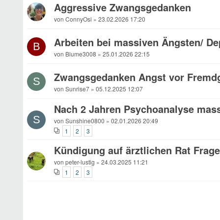
Aggressive Zwangsgedanken
von ConnyOsi » 23.02.2026 17:20
Arbeiten bei massiven Ängsten/ De
B
von Blume3008 » 25.01.2026 22:15
Zwangsgedanken Angst vor Fremd
S
von Sunrise7 » 05.12.2025 12:07
Nach 2 Jahren Psychoanalyse massi
S
von Sunshine0800 » 02.01.2026 20:49
1
2
3
Kündigung auf ärztlichen Rat Frage
von peter-lustig » 24.03.2025 11:21
1
2
3