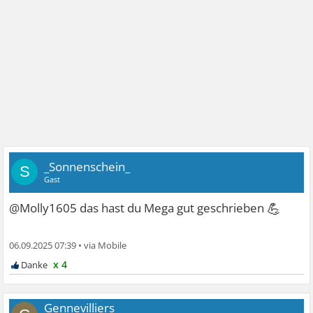
_Sonnenschein_
S
Gast
💪
@Molly1605 das hast du Mega gut geschrieben
06.09.2025 07:39
•
x 4
Gennevilliers