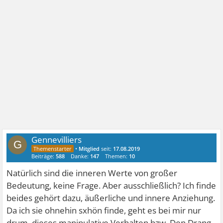
Gennevilliers
G
•
Mitglied
seit:
17.08.2019
Beiträge:
588
Danke:
147
Themen:
10
Natürlich sind die inneren Werte von großer
Bedeutung, keine Frage. Aber ausschließlich? Ich finde
beides gehört dazu, äußerliche und innere Anziehung.
Da ich sie ohnehin sxhön finde, geht es bei mir nur
drum, dieses manipulative Verhalten bzw. Den Drang