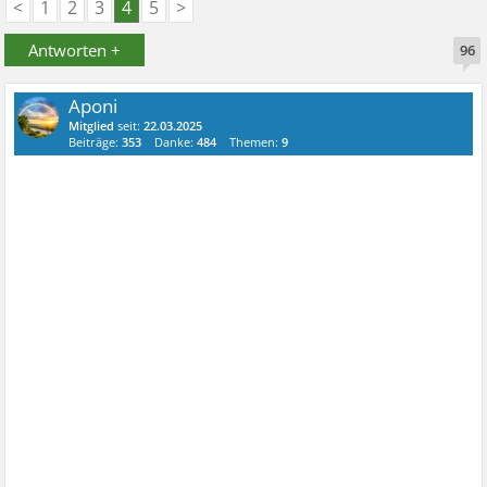
<
1
2
3
4
5
>
Antworten +
96
Aponi
Mitglied
seit:
22.03.2025
Beiträge:
353
Danke:
484
Themen:
9