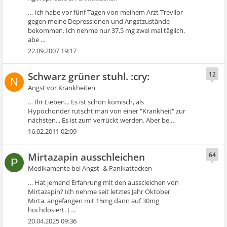
… Ich habe vor fünf Tagen von meinem Arzt Trevilor
gegen meine Depressionen und Angstzustände
bekommen. Ich nehme nur 37,5 mg zwei mal täglich,
abe …
22.09.2007 19:17
Schwarz grüner stuhl. :cry:
12
N
Angst vor Krankheiten
… Ihr Lieben... Es ist schon komisch, als
Hypochonder rutscht man von einer "Krankheit" zur
nächsten... Es ist zum verrückt werden. Aber be …
16.02.2011 02:09
Mirtazapin ausschleichen
64
P
Medikamente bei Angst- & Panikattacken
… Hat jemand Erfahrung mit den ausscleichen von
Mirtazapin? Ich nehme seit letztes Jahr Oktober
Mirta. angefangen mit 15mg dann auf 30mg
hochdosiert. J …
20.04.2025 09:36