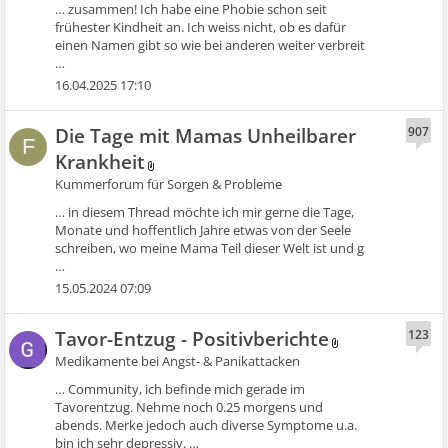
… zusammen! Ich habe eine Phobie schon seit
frühester Kindheit an. Ich weiss nicht, ob es dafür
einen Namen gibt so wie bei anderen weiter verbreit
…
16.04.2025 17:10
Die Tage mit Mamas Unheilbarer
907
F
Krankheit
Kummerforum für Sorgen & Probleme
… in diesem Thread möchte ich mir gerne die Tage,
Monate und hoffentlich Jahre etwas von der Seele
schreiben, wo meine Mama Teil dieser Welt ist und g
…
15.05.2024 07:09
Tavor-Entzug - Positivberichte
123
Medikamente bei Angst- & Panikattacken
… Community, ich befinde mich gerade im
Tavorentzug. Nehme noch 0.25 morgens und
abends. Merke jedoch auch diverse Symptome u.a.
bin ich sehr depressiv. …