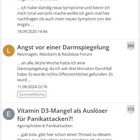
… ich habe ständig neue Symptome und bevor ich
mich total verrückt mache wollte ich gern mal hier
nachfragen ob auch mein neues Symptom von der
Angsts …
18.09.2020 14:44
Angst vor einer Darmspiegelung
265
L
Reizmagen, Reizdarm & Reizblase Forum
… an alle, letzte Woche hatte ich eine
Darmspiegelung, da ich seit drei Monaten Durchfall
habe. Es wurde nichts Offensichtliches gefunden. Es
wurd …
11.08.2024 22:16
Vitamin D3-Mangel als Auslöser
173
E
für Panikattacken?!
Agoraphobie & Panikattacken
… gab bzw. gibt hier schon einen Thread zu diesem