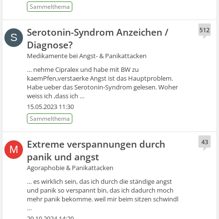
Serotonin-Syndrom Anzeichen /
512
S
Diagnose?
Medikamente bei Angst- & Panikattacken
… nehme Cipralex und habe mit BW zu
kaemPfen,verstaerke Angst ist das Hauptproblem.
Habe ueber das Serotonin-Syndrom gelesen. Woher
weiss ich ,dass ich …
15.05.2023 11:30
Extreme verspannungen durch
43
M
panik und angst
Agoraphobie & Panikattacken
… es wirklich sein, das ich durch die ständige angst
und panik so verspannt bin, das ich dadurch moch
mehr panik bekomme. weil mir beim sitzen schwindl
…
29.10.2024 14:20