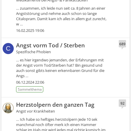
Medikamente bei Angst- & Panikattacken
… zusammen, ich leide nun seit ca. 8 Jahren an einer
Angststörung und nehme auch schon so lange
Citalopram. Damit kam ich alles in allem gut zurecht,
w …
16.02.2025 19:06
Angst vorm Tod / Sterben
689
C
Spezifische Phobien
… es hier irgendwo jemanden, der Erfahrungen mit
der Angst vorm Tod/Sterben hat? Bin gesund und
auch sonst gibts keinen erkennbaren Grund für die
Angs …
06.12.2024 22:06
Herzstolpern den ganzen Tag
92
Angst vor Krankheiten
… Ich habe so heftiges herzstolpern Jede 10 sek
manchmal noch öfter merk ich einen Hammer
schlag im Hals mir wird jedes mal richtig komisch im