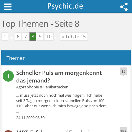
Top Themen - Seite 8
1
...
6
7
8
9
10
...
» Letzte 15
Themen
Schneller Puls am morgenkennt
15
T
das jemand?
Agoraphobie & Panikattacken
… muss jetzt doch nochmal was fragen... Ich habe
seit 3 Tagen morgens einen schnellen Puls von 100-
110.. aber nur wenn ich mich bewege,also nach dem
…
24.11.2009 08:50
187