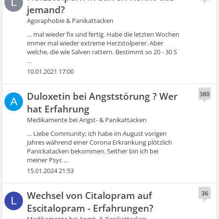
L
jemand?
Agoraphobie & Panikattacken
… mal wieder fix und fertig. Habe die letzten Wochen
immer mal wieder extreme Herzstolperer. Aber
welche, die wie Salven rattern. Bestimmt so 20 - 30 S
…
10.01.2021 17:00
Duloxetin bei Angststörung ? Wer
380
A
hat Erfahrung
Medikamente bei Angst- & Panikattacken
… Liebe Community; ich habe im August vorigen
Jahres während einer Corona Erkrankung plötzlich
Panickatacken bekommen. Seither bin ich bei
meiner Psyc …
15.01.2024 21:53
Wechsel von Citalopram auf
36
L
Escitalopram - Erfahrungen?