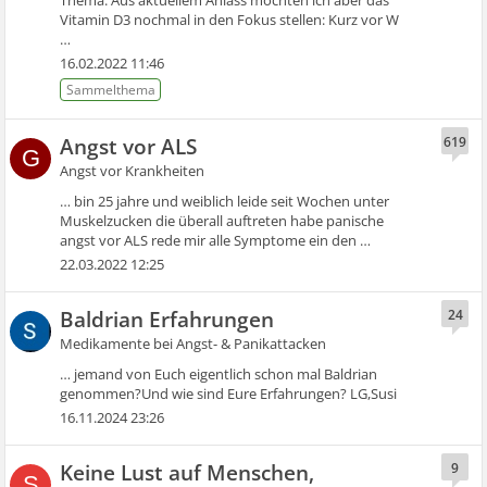
Thema. Aus aktuellem Anlass möchten ich aber das
Vitamin D3 nochmal in den Fokus stellen: Kurz vor W
…
16.02.2022 11:46
Angst vor ALS
619
G
Angst vor Krankheiten
… bin 25 jahre und weiblich leide seit Wochen unter
Muskelzucken die überall auftreten habe panische
angst vor ALS rede mir alle Symptome ein den …
22.03.2022 12:25
Baldrian Erfahrungen
24
Medikamente bei Angst- & Panikattacken
… jemand von Euch eigentlich schon mal Baldrian
genommen?Und wie sind Eure Erfahrungen? LG,Susi
16.11.2024 23:26
Keine Lust auf Menschen,
9
S