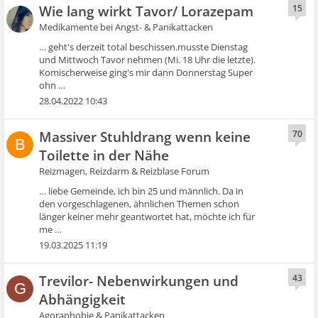
Wie lang wirkt Tavor/ Lorazepam
15
Medikamente bei Angst- & Panikattacken
… geht's derzeit total beschissen.musste Dienstag
und Mittwoch Tavor nehmen (Mi. 18 Uhr die letzte).
Komischerweise ging's mir dann Donnerstag Super
ohn …
28.04.2022 10:43
Massiver Stuhldrang wenn keine
70
B
Toilette in der Nähe
Reizmagen, Reizdarm & Reizblase Forum
… liebe Gemeinde, ich bin 25 und männlich. Da in
den vorgeschlagenen, ähnlichen Themen schon
länger keiner mehr geantwortet hat, möchte ich für
me …
19.03.2025 11:19
Trevilor- Nebenwirkungen und
43
G
Abhängigkeit
Agoraphobie & Panikattacken