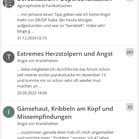
Agoraphobie & Panikattacken
… mir jemand einen Tipp geben wie ich keine Angst
mehr vor DR/DP habe. Bin heute Morgen
aufgestanden und war so "benebelt". Habe sehr
lange g …
31.12.2024 02:16
Extremes Herzstolpern und Angst
267
T
Angst vor Krankheiten
… liebe mitglieder,ich durchforste das forum schon
seit meiner ersten panikattacke im dezember 13.
und konnte mir so schon sehr oft wieder mut
machen un …
25.09.2023 18:08
Gänsehaut, Kribbeln am Kopf und
55
I
Missempfindungen
Angst vor Krankheiten
… zusammen, gerade eben hab ich mich angemeldet
und möchte mein " Problem " posten. Ich 42 Jahre