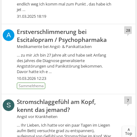
endlich weg Ich komm mal zum Punkt , das habe ich
jet …
31.03.2025 18:19
Erstverschlimmerung bei
28
A
Escitalopram / Psychopharmaka
Medikamente bei Angst- & Panikattacken
… zu mir ,ich bin 27 Jahre alt und habe seit Anfang
des Jahres die Diagnose generalisierte
Angststörungen und Panikstörung bekommen.
Davor hatte ich e …
10.03.2026 12:23
Stromschlaggefühl am Kopf,
7
S
kennt das jemand?
Angst vor Krankheiten
… Ihr Lieben, Ich hatte vor ein paar Tagen im Liegen
∧
aufm Bett( versuchte grad zu entspannen),
Top
aufeinmal son Gefühl von Stromschlag im Kopf. War