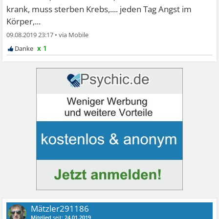
krank, muss sterben Krebs,.... jeden Tag Angst im
Körper,...
09.08.2019 23:17
•
x 1
Mätzler291186
Mitglied
seit:
24.01.2019