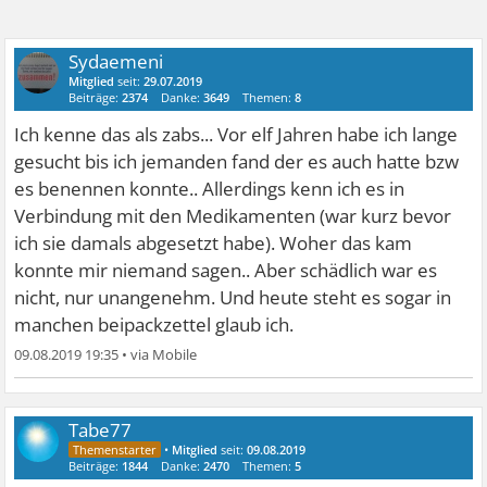
Sydaemeni
Mitglied
seit:
29.07.2019
Beiträge:
2374
Danke:
3649
Themen:
8
Ich kenne das als zabs... Vor elf Jahren habe ich lange
gesucht bis ich jemanden fand der es auch hatte bzw
es benennen konnte.. Allerdings kenn ich es in
Verbindung mit den Medikamenten (war kurz bevor
ich sie damals abgesetzt habe). Woher das kam
konnte mir niemand sagen.. Aber schädlich war es
nicht, nur unangenehm. Und heute steht es sogar in
manchen beipackzettel glaub ich.
09.08.2019 19:35
•
Tabe77
•
Mitglied
seit:
09.08.2019
Beiträge:
1844
Danke:
2470
Themen:
5