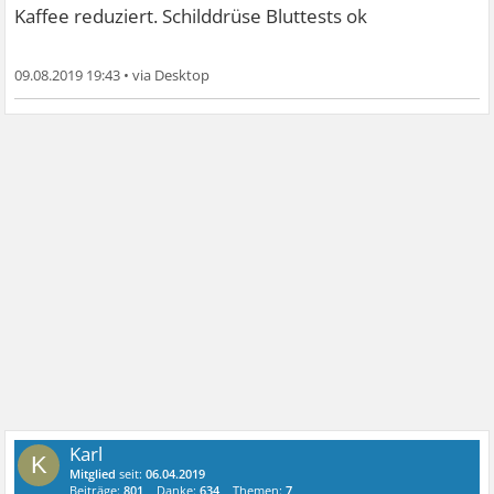
Kaffee reduziert. Schilddrüse Bluttests ok
09.08.2019 19:43
•
Karl
K
Mitglied
seit:
06.04.2019
Beiträge:
801
Danke:
634
Themen:
7