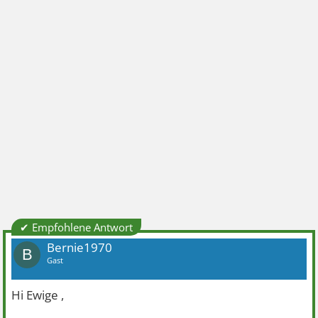
✔ Empfohlene Antwort
Bernie1970
B
Gast
Hi Ewige ,