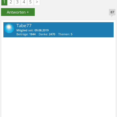
1
2
3
4
5
>
Antworten +
87
Tabe77
Mitglied
seit:
09.08.2019
Beiträge:
1844
Danke:
2470
Themen:
5