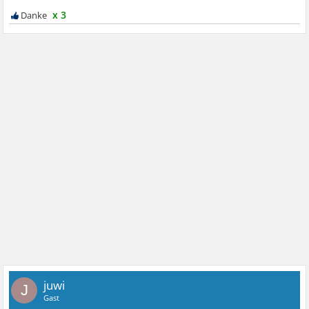
x 3
juwi
J
Gast