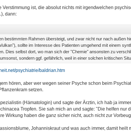
e Verstimmung ist, die absolut nichts mit irgendwelchen psych
.), dann:
nen bestimmten Rahmen übersteigt, und zwar nicht nur nach außen hi
e Vulkan"), sollte im Interesse des Patienten umgehend mit einem syn
 Dies selbst dort, wo man sich der "Chemie" ansonsten zu verschließ
 umsonst, sondern ggf. gefährlich, weil in einer solchen kritischen Situa
it.net/psychiatrie/baldrian.htm
ern hören, aber wer wegen seiner Psyche schon beim Psychiater 
Pflanzenkram setzen.
pezialistin (Hämatologin) und sagte der Ärztin, ich hab ja imm
hinacea Tropfen. Sie sah mich an und sagte: "Die helfen nur d
e Wirkung haben die ganz sicher nicht, auch nicht zur Vorbeug
Passionsblume, Johanniskraut und was auch immer, damit heilt m