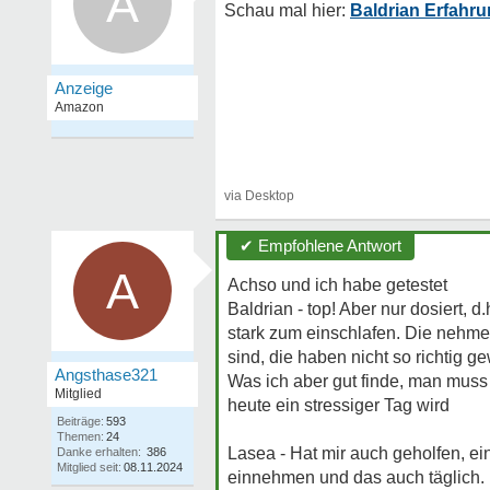
A
Baldrian Erfahr
✔ Empfohlene Antwort
A
Achso und ich habe getestet
Baldrian - top! Aber nur dosiert, 
stark zum einschlafen. Die nehme 
sind, die haben nicht so richtig g
Angsthase321
Was ich aber gut finde, man muss 
Mitglied
heute ein stressiger Tag wird
Beiträge:
593
Themen:
24
Lasea - Hat mir auch geholfen, ei
Danke erhalten:
386
Mitglied seit:
08.11.2024
einnehmen und das auch täglich. D