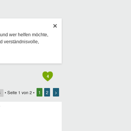
×
 und wer helfen möchte,
d verständnisvolle,
4
1
2
>
• Seite
1
von
2
•
5
?