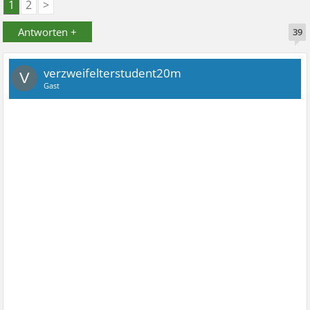
1
2
>
Antworten +
39
verzweifelterstudent20m
V
Gast