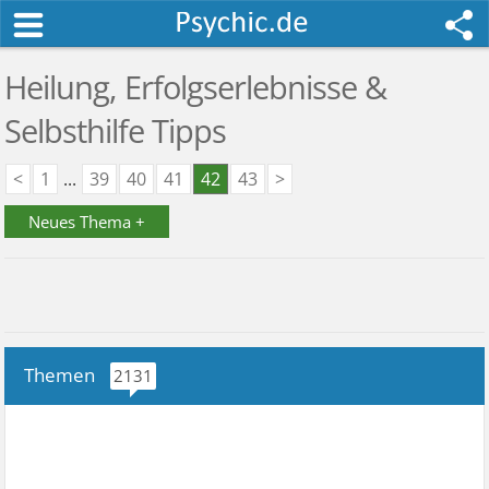
Heilung, Erfolgserlebnisse &
Selbsthilfe Tipps
<
1
...
39
40
41
42
43
>
Neues Thema +
Themen
2131