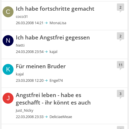
Ich habe fortschritte gemacht
2
C
coco31
26.03.2008 14:21
MonaLisa
Ich habe Angstfrei gegessen
2
N
Netti
24.03.2008 23:54
kajal
Für meinen Bruder
11
K
kajal
23.03.2008 12:20
Engel74
Angstfrei leben - habe es
3
J
geschafft - ihr könnt es auch
Just_Nicky
22.03.2008 23:33
DeliciaeMeae