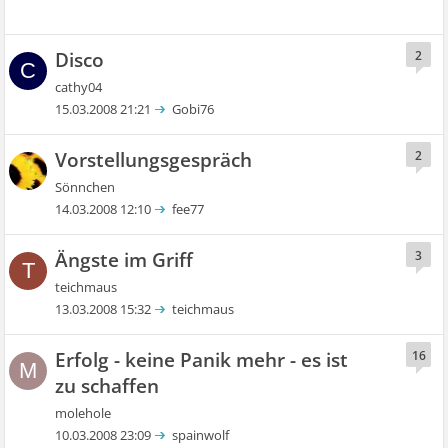
Disco
2
C
cathy04
15.03.2008 21:21
Gobi76
Vorstellungsgespräch
2
Sönnchen
14.03.2008 12:10
fee77
Ängste im Griff
3
T
teichmaus
13.03.2008 15:32
teichmaus
Erfolg - keine Panik mehr - es ist
16
M
zu schaffen
molehole
10.03.2008 23:09
spainwolf