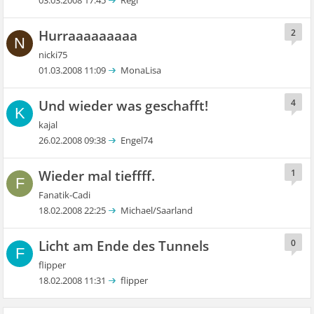
03.03.2008 17:45
Regi
Hurraaaaaaaaa
2
N
nicki75
01.03.2008 11:09
MonaLisa
Und wieder was geschafft!
4
K
kajal
26.02.2008 09:38
Engel74
Wieder mal tieffff.
1
F
Fanatik-Cadi
18.02.2008 22:25
Michael/Saarland
Licht am Ende des Tunnels
0
F
flipper
18.02.2008 11:31
flipper