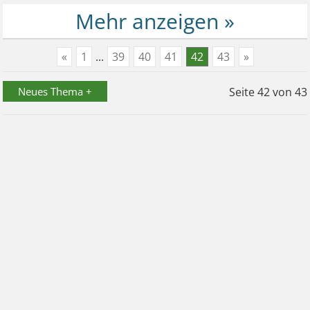
«
1
...
39
40
41
42
43
»
Neues Thema +
Seite
42
von
43