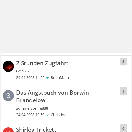
2 Stunden Zugfahrt
8
Gobi76
29.04.2008 14:22
BubaMara
Das Angstbuch von Borwin
1
S
Brandelow
sommersonne888
24.04.2008 13:59
Christina
Shirley Trickett
0