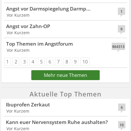
Angst vor Darmspiegelung Darmp...
1
Angst vor Zahn-OP
9
864313
1
2
3
4
5
6
7
8
9
10
Mehr neue Themen
Aktuelle Top Themen
Ibuprofen Zerkaut
6
Vor Kurzem
Kann euer Nervensystem Ruhe aushalten?
10
Vor Kurzem