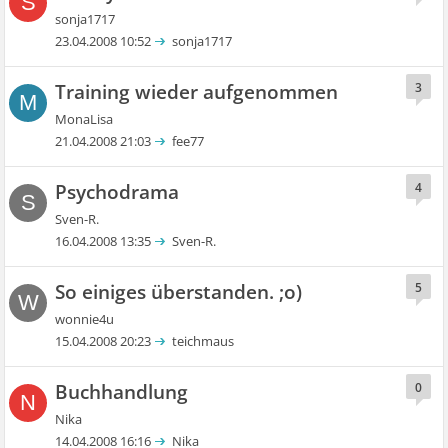
S
sonja1717
23.04.2008 10:52
sonja1717
Training wieder aufgenommen
3
M
MonaLisa
21.04.2008 21:03
fee77
Psychodrama
4
S
Sven-R.
16.04.2008 13:35
Sven-R.
So einiges überstanden. ;o)
5
W
wonnie4u
15.04.2008 20:23
teichmaus
Buchhandlung
0
N
Nika
14.04.2008 16:16
Nika