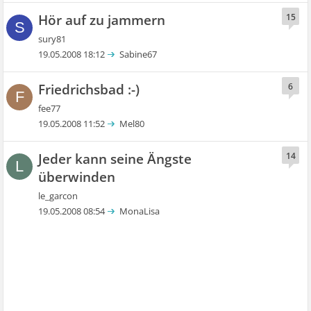
Hör auf zu jammern
15
S
sury81
19.05.2008 18:12
Sabine67
Friedrichsbad :-)
6
F
fee77
19.05.2008 11:52
Mel80
Jeder kann seine Ängste
14
L
überwinden
le_garcon
19.05.2008 08:54
MonaLisa