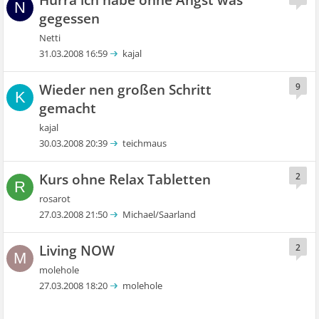
Hurra ich habe ohne Angst was
N
gegessen
Netti
31.03.2008 16:59
kajal
Wieder nen großen Schritt
9
K
gemacht
kajal
30.03.2008 20:39
teichmaus
Kurs ohne Relax Tabletten
2
R
rosarot
27.03.2008 21:50
Michael/Saarland
Living NOW
2
M
molehole
27.03.2008 18:20
molehole