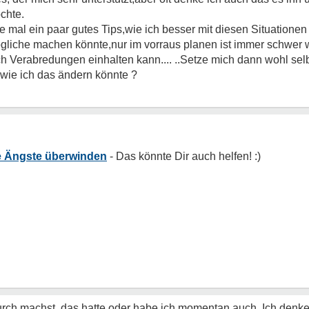
chte.
re mal ein paar gutes Tips,wie ich besser mit diesen Situatio
ögliche machen könnte,nur im vorraus planen ist immer schwer w
h Verabredungen einhalten kann....
..Setze mich dann wohl selb
 wie ich das ändern könnte ?
e Ängste überwinden
rch machst, das hatte oder habe ich momentan auch. Ich denke 