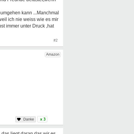
nen umgehen kann ...Manchmal
eil ich nie weiss wie es mir
st immer unter Druck ,hat
#2
x 3
das liegt daran das wir es