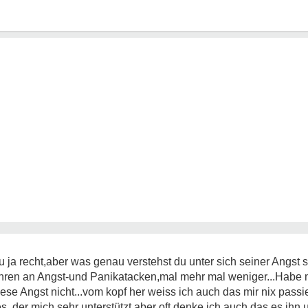
a recht,aber was genau verstehst du unter sich seiner Angst ste
ahren an Angst-und Panikatacken,mal mehr mal weniger...Habe 
diese Angst nicht...vom kopf her weiss ich auch das mir nix pass
, der mich sehr unterstützt,aber oft denke ich auch das es ihn