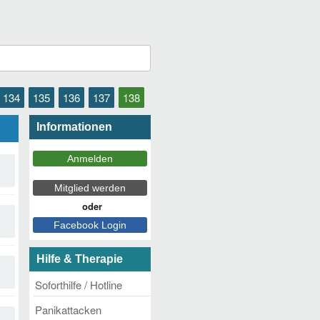
134
135
136
137
138
Informationen
Hilfe & Therapie
Soforthilfe / Hotline
Panikattacken