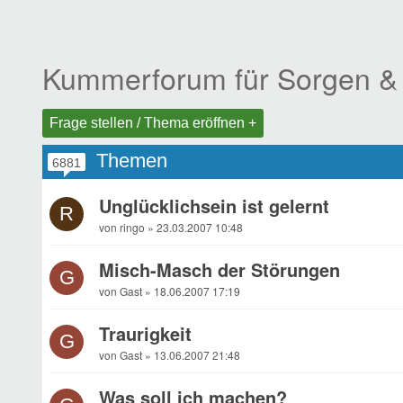
Kummerforum für Sorgen &
Frage stellen / Thema eröffnen +
Themen
6881
Unglücklichsein ist gelernt
R
von ringo » 23.03.2007 10:48
Misch-Masch der Störungen
G
von Gast » 18.06.2007 17:19
Traurigkeit
G
von Gast » 13.06.2007 21:48
Was soll ich machen?