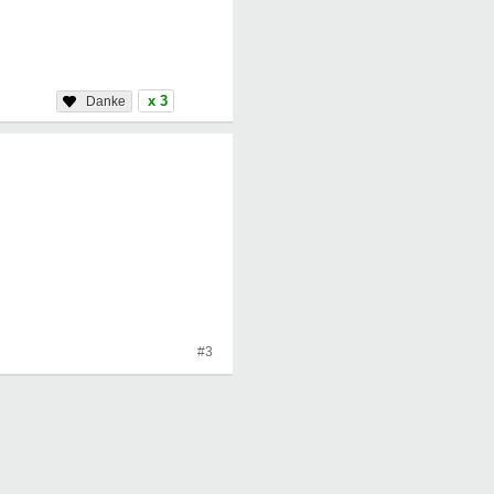
x 3
#3