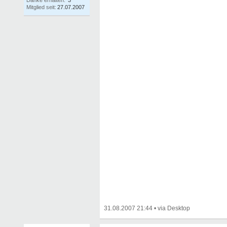
Danke erhalten:
3
Mitglied seit:
27.07.2007
31.08.2007 21:44
•