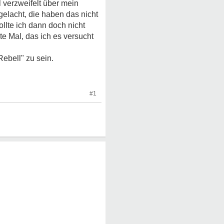
l verzweifelt über mein
elacht, die haben das nicht
llte ich dann doch nicht
e Mal, das ich es versucht
Rebell" zu sein.
#1