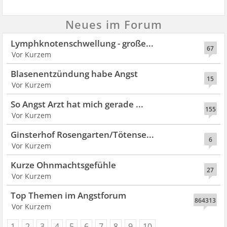
Neues im Forum
Lymphknotenschwellung - große...
67
Blasenentzündung habe Angst
15
So Angst Arzt hat mich gerade ...
155
Ginsterhof Rosengarten/Tötense...
6
Kurze Ohnmachtsgefühle
27
864313
1
2
3
4
5
6
7
8
9
10