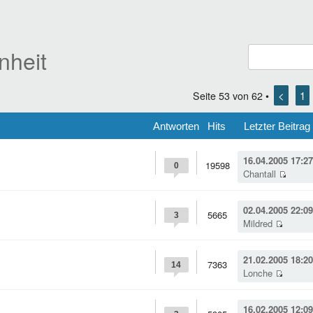
nheit
<
1
Seite
53
von
62
•
Antworten
Hits
Letzter Beitrag
16.04.2005 17:27
19598
0
Chantall
02.04.2005 22:09
5665
3
Mildred
21.02.2005 18:20
7363
14
Lonche
16.02.2005 12:09