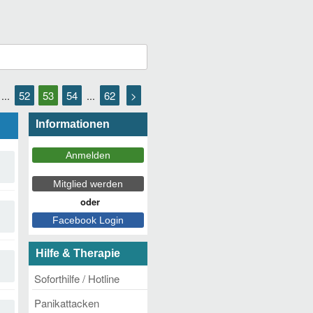
52
53
54
62
>
...
...
Informationen
Hilfe & Therapie
Soforthilfe / Hotline
Panikattacken