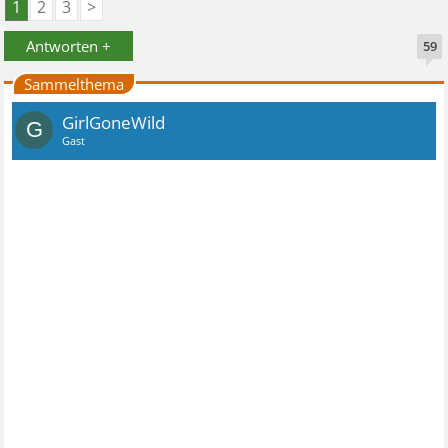
1
2
3
>
Antworten +
59
Sammelthema
GirlGoneWild
G
Gast