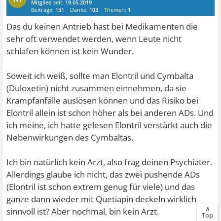
Mitglied
seit:
19.05.2019
Beiträge:
151
Danke:
103
Themen:
1
Das du keinen Antrieb hast bei Medikamenten die
sehr oft verwendet werden, wenn Leute nicht
schlafen können ist kein Wunder.
Soweit ich weiß, sollte man Elontril und Cymbalta
(Duloxetin) nicht zusammen einnehmen, da sie
Krampfanfälle auslösen können und das Risiko bei
Elontril allein ist schon höher als bei anderen ADs. Und
ich meine, ich hatte gelesen Elontril verstärkt auch die
Nebenwirkungen des Cymbaltas.
Ich bin natürlich kein Arzt, also frag deinen Psychiater.
Allerdings glaube ich nicht, das zwei pushende ADs
(Elontril ist schon extrem genug für viele) und das
ganze dann wieder mit Quetiapin deckeln wirklich
∧
sinnvoll ist? Aber nochmal, bin kein Arzt.
Top