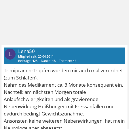
Lena50
L
Mitglied
seit:
20.04.2011
Beiträge:
428
Danke:
18
Themen:
44
Trimipramin-Tropfen wurden mir auch mal verordnet
(zum Schlafen).
Nahm das Medikament ca. 3 Monate konsequent ein.
Nachteil: am nächsten Morgen totale
Anlaufschwierigkeiten und als gravierende
Nebenwirkung Heißhunger mit Fressanfällen und
dadurch bedingt Gewichtszunahme.
Ansonsten keine weiteren Nebenwirkungen, hat mein
Neurologe aber abgesetzt,