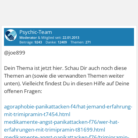
Psychic-Team
Moderator
& Mitglied seit:
22.01.2013
Beiträge:
9243
Danke:
12409
Themen:
271
@joe899
Dein Thema ist jetzt hier. Schau Dir auch noch diese
Themen an (sowie die verwandten Themen weiter
unten). Vielleicht findest Du in diesen Hilfe auf Deine
offenen Fragen:
agoraphobie-panikattacken-f4/hat-jemand-erfahrung-
mit-trimipramin-t7454.html
medikamente-angst-panikattacken-f76/wer-hat-
erfahrungen-mit-trimipramin-t81699.html
medikamente-angst-panikattacken-f76/trimipramin-