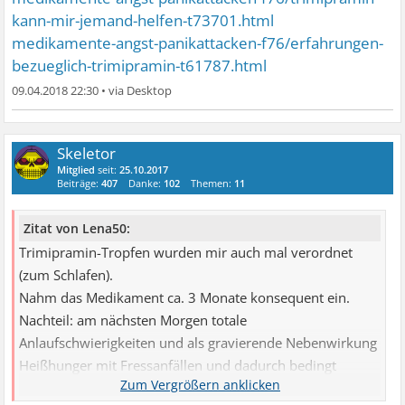
kann-mir-jemand-helfen-t73701.html
medikamente-angst-panikattacken-f76/erfahrungen-
bezueglich-trimipramin-t61787.html
09.04.2018 22:30
•
Skeletor
Mitglied
seit:
25.10.2017
Beiträge:
407
Danke:
102
Themen:
11
Zitat von Lena50:
Trimipramin-Tropfen wurden mir auch mal verordnet
(zum Schlafen).
Nahm das Medikament ca. 3 Monate konsequent ein.
Nachteil: am nächsten Morgen totale
Anlaufschwierigkeiten und als gravierende Nebenwirkung
Heißhunger mit Fressanfällen und dadurch bedingt
Gewichtszunahme.