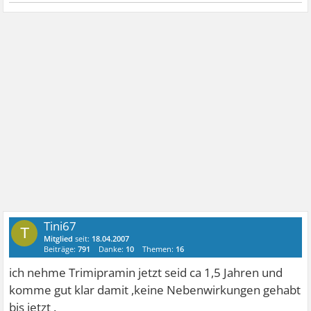
Tini67
T
Mitglied
seit:
18.04.2007
Beiträge:
791
Danke:
10
Themen:
16
ich nehme Trimipramin jetzt seid ca 1,5 Jahren und
komme gut klar damit ,keine Nebenwirkungen gehabt
bis jetzt .