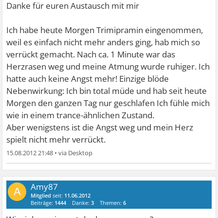
Danke für euren Austausch mit mir
Ich habe heute Morgen Trimipramin eingenommen,
weil es einfach nicht mehr anders ging, hab mich so
verrückt gemacht. Nach ca. 1 Minute war das
Herzrasen weg und meine Atmung wurde ruhiger. Ich
hatte auch keine Angst mehr! Einzige blöde
Nebenwirkung: Ich bin total müde und hab seit heute
Morgen den ganzen Tag nur geschlafen
Ich fühle mich
wie in einem trance-ähnlichen Zustand.
Aber wenigstens ist die Angst weg und mein Herz
spielt nicht mehr verrückt.
15.08.2012 21:48
•
Amy87
A
Mitglied
seit:
11.06.2012
Beiträge:
1444
Danke:
3
Themen:
6