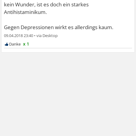
Ansonsten keine weiteren Nebenwirkungen, hat mein
kein Wunder, ist es doch ein starkes
Neurologe aber abgesetzt,
Antihistaminikum.
da ich mit dem Gewicht eh aufpassen muss. LG Lena
Gegen Depressionen wirkt es allerdings kaum.
09.04.2018 23:40
•
x 1