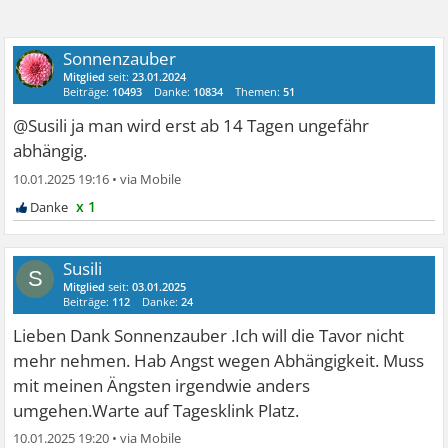
Sonnenzauber
Mitglied
seit:
23.01.2024
Beiträge:
10493
Danke:
10834
Themen:
51
@Susili ja man wird erst ab 14 Tagen ungefähr
abhängig.
10.01.2025 19:16
•
x 1
Susili
S
Mitglied
seit:
03.01.2025
Beiträge:
112
Danke:
24
Lieben Dank Sonnenzauber .Ich will die Tavor nicht
mehr nehmen. Hab Angst wegen Abhängigkeit. Muss
mit meinen Ängsten irgendwie anders
umgehen.Warte auf Tagesklink Platz.
10.01.2025 19:20
•