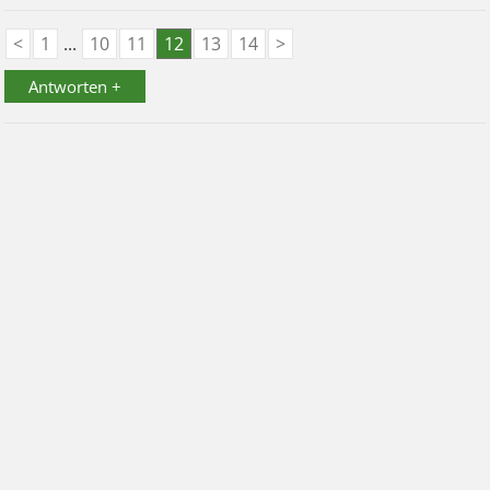
<
1
...
10
11
12
13
14
>
Antworten +