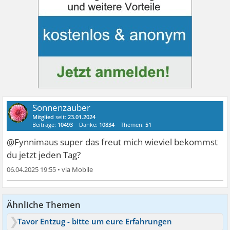
Sonnenzauber
Mitglied
seit:
23.01.2024
Beiträge:
10493
Danke:
10834
Themen:
51
@Fynnimaus super das freut mich wieviel bekommst
du jetzt jeden Tag?
06.04.2025 19:55
•
Ähnliche Themen
Tavor Entzug - bitte um eure Erfahrungen