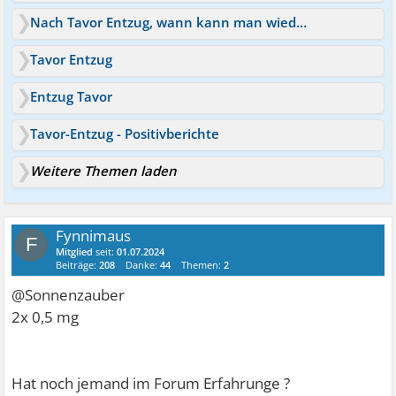
Nach Tavor Entzug, wann kann man wieder Tavor nehmen?
Tavor Entzug
Entzug Tavor
Tavor-Entzug - Positivberichte
Weitere Themen laden
Fynnimaus
F
Mitglied
seit:
01.07.2024
Beiträge:
208
Danke:
44
Themen:
2
@Sonnenzauber
2x 0,5 mg
Hat noch jemand im Forum Erfahrunge ?