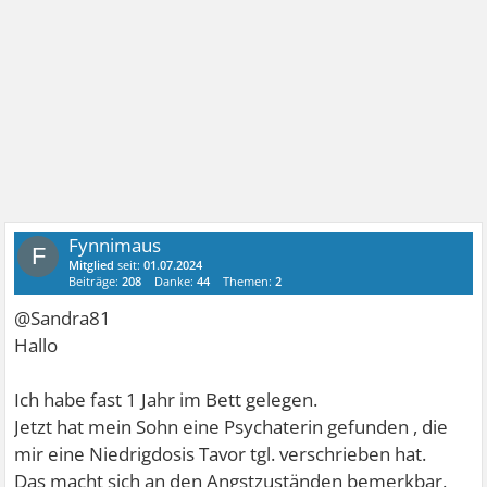
Fynnimaus
F
Mitglied
seit:
01.07.2024
Beiträge:
208
Danke:
44
Themen:
2
@Sandra81
Hallo
Ich habe fast 1 Jahr im Bett gelegen.
Jetzt hat mein Sohn eine Psychaterin gefunden , die
mir eine Niedrigdosis Tavor tgl. verschrieben hat.
Das macht sich an den Angstzuständen bemerkbar.