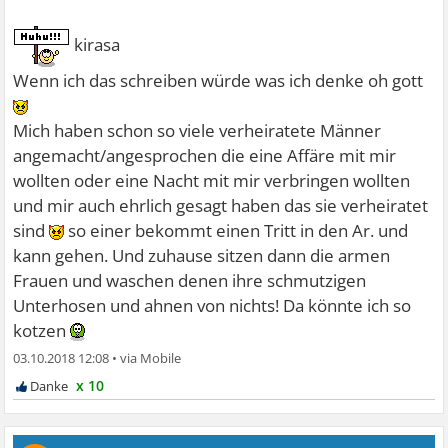
denken...
kirasa
Arbeite an deiner Ehe auch wenn du sie sofort aufgeben
Wenn ich das schreiben würde was ich denke oh gott
würdest wenn die andere ja sagen würde....und lass das
niemanden wissen
Mich haben schon so viele verheiratete Männer
angemacht/angesprochen die eine Affäre mit mir
wollten oder eine Nacht mit mir verbringen wollten
und mir auch ehrlich gesagt haben das sie verheiratet
sind
so einer bekommt einen Tritt in den Ar. und
kann gehen. Und zuhause sitzen dann die armen
Frauen und waschen denen ihre schmutzigen
Unterhosen und ahnen von nichts! Da könnte ich so
kotzen
03.10.2018 12:08
•
x 10