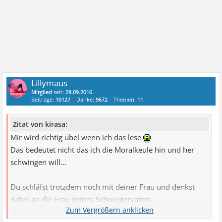
Lillymaus
Mitglied
seit:
28.09.2016
Beiträge:
10127
Danke:
9672
Themen:
11
Zitat von kirasa:
Mir wird richtig übel wenn ich das lese
Das bedeutet nicht das ich die Moralkeule hin und her
schwingen will...
Du schläfst trotzdem noch mit deiner Frau und denkst
dabei an die Frau deines Schwiegervaters...
Ein Alptraum... will nicht wissen was andere noch so