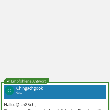
✔ Empfohlene Antwort
Chingachgook
C
Gast
Hallo, @Ich85ch ,