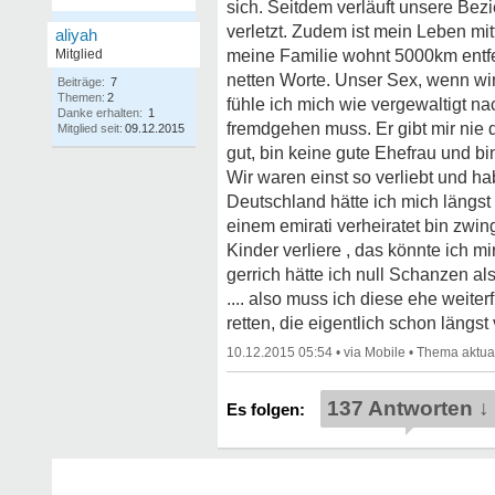
sich. Seitdem verläuft unsere Bezi
verletzt. Zudem ist mein Leben mit
aliyah
Mitglied
meine Familie wohnt 5000km entfer
netten Worte. Unser Sex, wenn wir
Beiträge:
7
Themen:
2
fühle ich mich wie vergewaltigt n
Danke erhalten:
1
fremdgehen muss. Er gibt mir nie d
Mitglied seit:
09.12.2015
gut, bin keine gute Ehefrau und bi
Wir waren einst so verliebt und ha
Deutschland hätte ich mich längst 
einem emirati verheiratet bin zwi
Kinder verliere , das könnte ich 
gerrich hätte ich null Schanzen al
.... also muss ich diese ehe weite
retten, die eigentlich schon längst 
10.12.2015 05:54
•
•
137 Antworten ↓