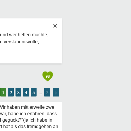
×
 und wer helfen möchte,
d verständnisvolle,
98
1
2
3
4
5
7
>
...
Wir haben mittlerweile zwei
war, habe ich erfahren, dass
l geguckt?"(ja ich habe in
t hat als das fremdgehen an