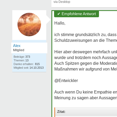
✔ Empfohlene Antwort
Hallo,
ich stimme grundsätzlich zu, dass
Schuldzuweisungen an die Themeners
Alex
Mitglied
Hier aber deswegen mehrfach unkon
Beiträge:
373
wurde und trotzdem noch Aussagen w
Themen:
13
Auch Spitzen gegen die Moderation
Danke erhalten:
815
Mitglied seit:
14.10.2013
Maßnahmen wir aufgrund von Meldu
@Entwickler
Auch wenn Du keine Empathie empf
Meinung zu sagen aber Aussagen
Zitat: