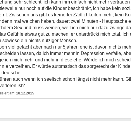
ehung sehr schlecht, ich kann ihm einfach nicht mehr vertrauen
tlerweile nur noch auf die Kinder beschränkt, ich habe kein soz
nt. Zwischen uns gibt es keinerlei Zärtlichkeiten mehr, kein 
 denn mal welchen haben, dauert zwei Minuten - Hauptsache er
achdem Sex und muss weinen, weil ich mich nur dazu zwinge dam
as Gefühle etwas gut zu machen, er unterdrückt mich total. Ich
n sowieso ein nichts nütziger Mensch.
ben viel gelacht aber nach nur 5jahren ehe ist davon nichts meh
scheiden lassen, da ich immer mehr in Depression verfalle, aber
nge ich mich mehr und mehr in diese ehe. Würde ich mich scheid
mir nie verzeihen. Er würde automatisch das sorgerecht der Kin
s deutsche.
rführen auch wenn ich seelisch schon längst nicht mehr kann. G
verloren ist?
18.12.2015