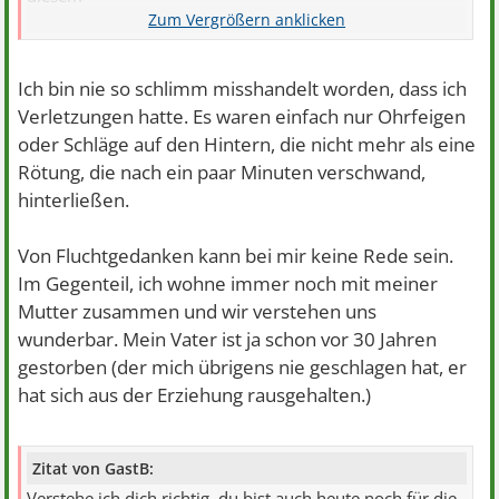
mütterlichen Kriegsschauplatz die Flucht ergriffen.
Meine Halbschwester war später leider weniger
wehrhaft, ihre
Ich bin nie so schlimm misshandelt worden, dass ich
körperlichen Verletzungen sind juristisch aktenkundig
Verletzungen hatte. Es waren einfach nur Ohrfeigen
und heute
oder Schläge auf den Hintern, die nicht mehr als eine
verheilt. Aber ihre seelischen Wunden bluten noch heute.
Rötung, die nach ein paar Minuten verschwand,
hinterließen.
Von Fluchtgedanken kann bei mir keine Rede sein.
Im Gegenteil, ich wohne immer noch mit meiner
Mutter zusammen und wir verstehen uns
wunderbar. Mein Vater ist ja schon vor 30 Jahren
gestorben (der mich übrigens nie geschlagen hat, er
hat sich aus der Erziehung rausgehalten.)
Zitat von GastB:
Verstehe ich dich richtig, du bist auch heute noch für die