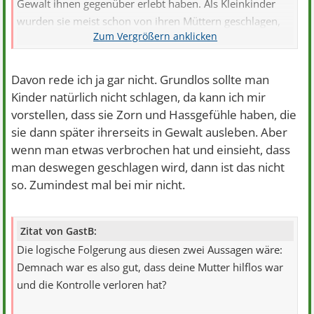
Gewalt ihnen gegenüber erlebt haben. Als Kleinkinder
wurden sie meist schon von ihren Müttern geschlagen,
oft völlig grundlos (!), und wenn sie größer wurden, dann
auch noch von ihren Vätern. Ich habe mehrmals sogar
beobachtet, wie vollkommen ruhige, liebevolle 2-3-
Davon rede ich ja gar nicht. Grundlos sollte man
jährige (türkische) Jungen von Frauen körperlich
Kinder natürlich nicht schlagen, da kann ich mir
angegriffen wurden, aus heiterem Himmel - und zwar
vorstellen, dass sie Zorn und Hassgefühle haben, die
waren es Freundinnen/Bekannte der Mutter, welche
sie dann später ihrerseits in Gewalt ausleben. Aber
seelenruhig dabei saß und es anscheinend völlig in
wenn man etwas verbrochen hat und einsieht, dass
Ordnung fand. In einer bestimmten Schicht scheint das
man deswegen geschlagen wird, dann ist das nicht
da gang und gäbe zu sein.
so. Zumindest mal bei mir nicht.
Zitat von GastB:
Die logische Folgerung aus diesen zwei Aussagen wäre:
Demnach war es also gut, dass deine Mutter hilflos war
und die Kontrolle verloren hat?