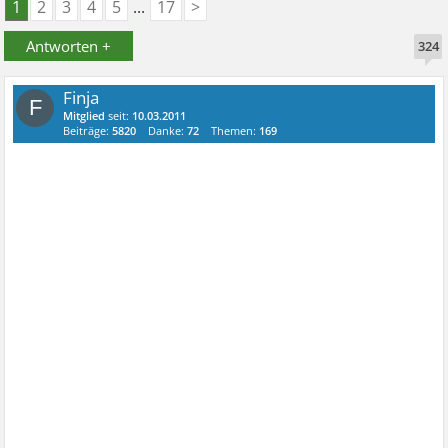
1
2
3
4
5
...
17
>
Antworten +
324
Finja
F
Mitglied
seit:
10.03.2011
Beiträge:
5820
Danke:
72
Themen:
169