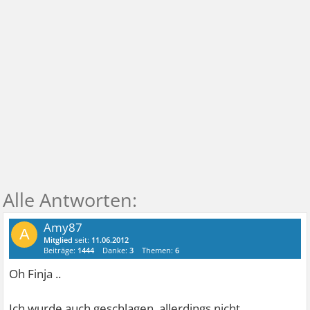
Amy87
A
Mitglied
seit:
11.06.2012
Beiträge:
1444
Danke:
3
Themen:
6
Oh Finja ..
Ich wurde auch geschlagen, allerdings nicht