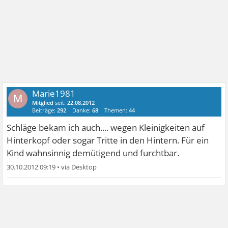
Marie1981
M
Mitglied
seit:
22.08.2012
Beiträge:
292
Danke:
68
Themen:
44
Schläge bekam ich auch.... wegen Kleinigkeiten auf
Hinterkopf oder sogar Tritte in den Hintern. Für ein
Kind wahnsinnig demütigend und furchtbar.
30.10.2012 09:19
•