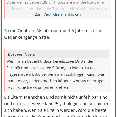
Oder war es deine ABSICHT, dass sie mal die Kontrolle
verliert, hast du dann ein Triumphgefühl gehabt und hast
dafür die Prügel quasi als Trophäe in Kauf genommen?
Hat es dir Erleichterung verschafft, wenn deine Mutter
die Kontrolle verlor?
So ein Quatsch. Als ob man mit 4-5 Jahren solche
Gedankengänge hätte.
Das würde deine Bewertung als "gut" verständlich
machen ...
Zitat von Nyan:
Wenn man bedenkt, dass bereits zwei Drittel der
Europäer an psychischen Störungen leiden, ist das
insgesamt ein Bild, bei dem man sich fragen kann, was
man besser, anders machen könnte, woraus derartige
psychische Belastungen entstehen
Da Eltern Menschen und somit nicht unfehlbar sind
und normalerweise kein Psychologiestudium hinter
sich haben, wenn sie Eltern werden, wird die beste
Lösung sein, die Kinder nach der Geburt den Eltern