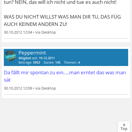
tun? NEIN, das will ich nicht und tue es auch nicht!
WAS DU NICHT WILLST WAS MAN DIR TU, DAS FÜG
AUCH KEINEM ANDERN ZU!
30.10.2012 12:04
•
Peppermint
Mitglied
seit:
19.12.2011
Beiträge:
5953
Danke:
145
Themen:
4
Da fãllt mir spontan zu ein.....man erntet das was man
sät
30.10.2012 12:09
•
∧
Top