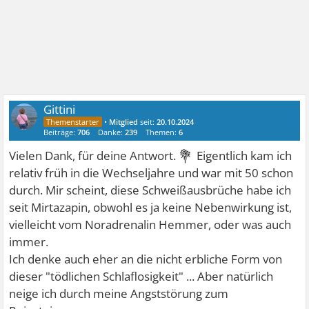
Gittini
•
Mitglied
seit:
20.10.2024
Beiträge:
706
Danke:
239
Themen:
6
💐
Vielen Dank, für deine Antwort.
Eigentlich kam ich
relativ früh in die Wechseljahre und war mit 50 schon
durch. Mir scheint, diese Schweißausbrüche habe ich
seit Mirtazapin, obwohl es ja keine Nebenwirkung ist,
vielleicht vom Noradrenalin Hemmer, oder was auch
immer.
Ich denke auch eher an die nicht erbliche Form von
dieser "tödlichen Schlaflosigkeit" ... Aber natürlich
neige ich durch meine Angststörung zum