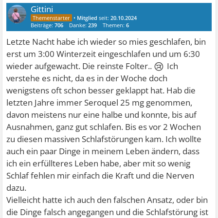
Gittini
•
Mitglied
seit:
20.10.2024
Beiträge:
706
Danke:
239
Themen:
6
Letzte Nacht habe ich wieder so mies geschlafen, bin
erst um 3:00 Winterzeit eingeschlafen und um 6:30
😢
wieder aufgewacht. Die reinste Folter..
Ich
verstehe es nicht, da es in der Woche doch
wenigstens oft schon besser geklappt hat. Hab die
letzten Jahre immer Seroquel 25 mg genommen,
davon meistens nur eine halbe und konnte, bis auf
Ausnahmen, ganz gut schlafen. Bis es vor 2 Wochen
zu diesen massiven Schlafstörungen kam. Ich wollte
auch ein paar Dinge in meinem Leben ändern, dass
ich ein erfüllteres Leben habe, aber mit so wenig
Schlaf fehlen mir einfach die Kraft und die Nerven
dazu.
Vielleicht hatte ich auch den falschen Ansatz, oder bin
die Dinge falsch angegangen und die Schlafstörung ist