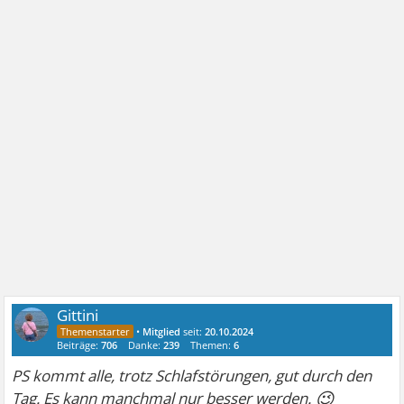
Gittini
•
Mitglied
seit:
20.10.2024
Beiträge:
706
Danke:
239
Themen:
6
PS kommt alle, trotz Schlafstörungen, gut durch den
😉
Tag. Es kann manchmal nur besser werden.