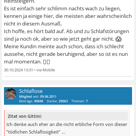
Reinsteigern.
Es ist einfach sehr schlimm nachts wach zu liegen,
kennen ja einige hier, die meisten aber wahrscheinlich
nicht in diesem Ausmaß.
Ich hoffe, es hört bald auf. Ab und zu Schlafstörungen
😱
sind ja noch ok, aber so wie jetzt geht gar nicht.
Meine Kundin meinte auch schon, dass ich schlecht
aussehe, nicht gerade beruhigend, aber so ist es nun
🤷‍♀
mal momentan.
30.10.2024 13:31
•
Schlaflose
Mitglied
seit:
09.06.2011
Beiträge:
40848
Danke:
29063
Themen:
7
Zitat von Gittini:
Ich denke auch eher an die nicht erbliche Form von dieser
"tödlichen Schlaflosigkeit" ...