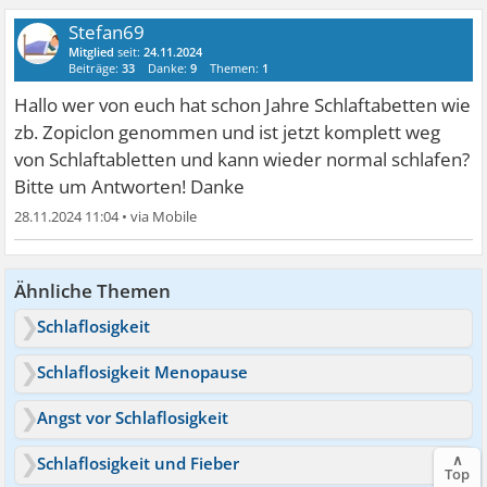
Stefan69
Mitglied
seit:
24.11.2024
Beiträge:
33
Danke:
9
Themen:
1
Hallo wer von euch hat schon Jahre Schlaftabetten wie
zb. Zopiclon genommen und ist jetzt komplett weg
von Schlaftabletten und kann wieder normal schlafen?
Bitte um Antworten! Danke
28.11.2024 11:04
•
Ähnliche Themen
Schlaflosigkeit
Schlaflosigkeit Menopause
Angst vor Schlaflosigkeit
∧
Schlaflosigkeit und Fieber
Top