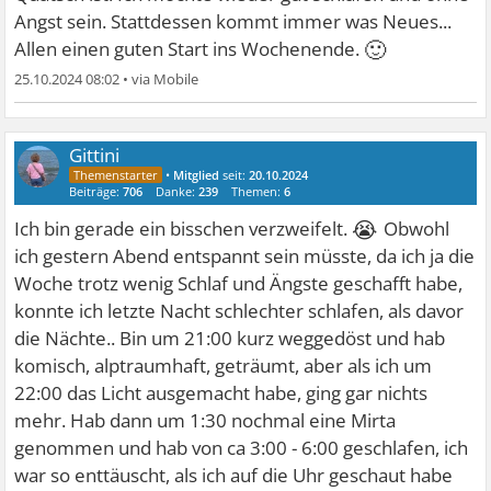
Angst sein. Stattdessen kommt immer was Neues...
🙂
Allen einen guten Start ins Wochenende.
25.10.2024 08:02
•
Gittini
•
Mitglied
seit:
20.10.2024
Beiträge:
706
Danke:
239
Themen:
6
😭
Ich bin gerade ein bisschen verzweifelt.
Obwohl
ich gestern Abend entspannt sein müsste, da ich ja die
Woche trotz wenig Schlaf und Ängste geschafft habe,
konnte ich letzte Nacht schlechter schlafen, als davor
die Nächte.. Bin um 21:00 kurz weggedöst und hab
komisch, alptraumhaft, geträumt, aber als ich um
22:00 das Licht ausgemacht habe, ging gar nichts
mehr. Hab dann um 1:30 nochmal eine Mirta
genommen und hab von ca 3:00 - 6:00 geschlafen, ich
war so enttäuscht, als ich auf die Uhr geschaut habe