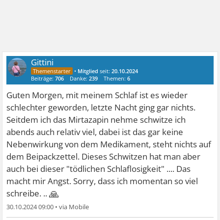
Gittini
•
Mitglied
seit:
20.10.2024
Beiträge:
706
Danke:
239
Themen:
6
Guten Morgen, mit meinem Schlaf ist es wieder
schlechter geworden, letzte Nacht ging gar nichts.
Seitdem ich das Mirtazapin nehme schwitze ich
abends auch relativ viel, dabei ist das gar keine
Nebenwirkung von dem Medikament, steht nichts auf
dem Beipackzettel. Dieses Schwitzen hat man aber
auch bei dieser "tödlichen Schlaflosigkeit" .... Das
macht mir Angst. Sorry, dass ich momentan so viel
🙏
schreibe. ..
30.10.2024 09:00
•