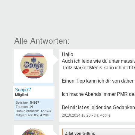
Hallo
Auch ich leide wie du unter massi
Trotz starker Medis kann ich nicht 
Einen Tipp kann ich dir von daher 
Sonja77
Ich mache Abends immer PMR das
Mitglied
Beiträge:
54917
Themen:
14
Bei mir ist es leider das Gedanken
Danke erhalten:
127324
Mitglied seit:
05.04.2018
20.10.2024 18:20
•
Zitat von Gittini: