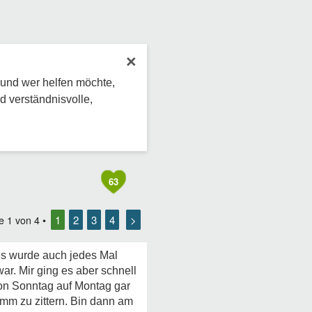
×
 und wer helfen möchte,
d verständnisvolle,
63
1
2
3
4
>
te
1
von
4
•
 es wurde auch jedes Mal
r. Mir ging es aber schnell
on Sonntag auf Montag gar
imm zu zittern. Bin dann am