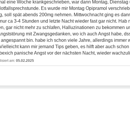
al eine Woche krankgeschrieben, war dann Montag, Dienstag u
Notfallsprechstunde. Es wurde mir Montag Opipramol verschrie
g, soll spät abends 200mg nehmen. Mittwochnacht ging es dan
nur ca 3-4 Stunden und letzte Nacht wieder fast gar nicht. Hab
, gar nicht mehr zu schlafen, Halluzinationen zu bekommen un
e Angststörung mit Zwangsgedanken, wo ich auch Angst habe, ds
 angespannt bin. habe ich schon viele Jahre, allerdings immer 
elleicht kann mir jemand Tips geben, es hilft aber auch schon 
exich panische Angst vor der nächsten Nacht, wieder wachzul
05.02.2025