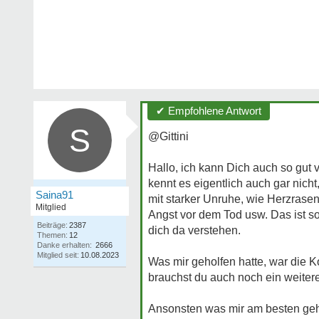
✔ Empfohlene Antwort
S
@Gittini
Hallo, ich kann Dich auch so gut 
kennt es eigentlich auch gar nich
Saina91
mit starker Unruhe, wie Herzrasen
Mitglied
Angst vor dem Tod usw. Das ist s
Beiträge:
2387
dich da verstehen.
Themen:
12
Danke erhalten:
2666
Mitglied seit:
10.08.2023
Was mir geholfen hatte, war die Ko
brauchst du auch noch ein weite
Ansonsten was mir am besten geho