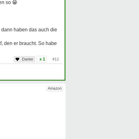
ben so
😁
nd dann haben das auch die
af, den er braucht. So habe
x 1
#12