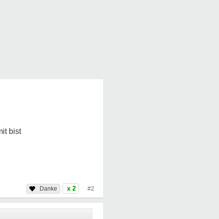
it bist
x 2
#2