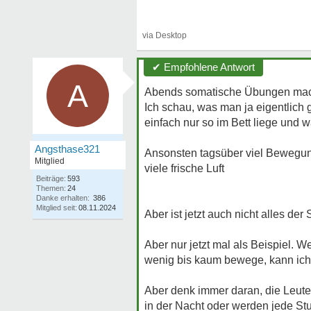
✔ Empfohlene Antwort
A
Abends somatische Übungen mache
Ich schau, was man ja eigentlich 
einfach nur so im Bett liege und w
Angsthase321
Ansonsten tagsüber viel Bewegung
Mitglied
viele frische Luft
Beiträge:
593
Themen:
24
Danke erhalten:
386
Mitglied seit:
08.11.2024
Aber ist jetzt auch nicht alles de
Aber nur jetzt mal als Beispiel.
wenig bis kaum bewege, kann ich 
Aber denk immer daran, die Leute
in der Nacht oder werden jede St