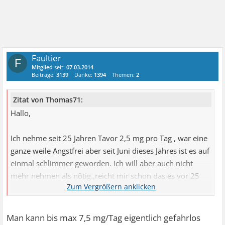
Faultier
F
Mitglied
seit:
07.03.2014
Beiträge:
3139
Danke:
1394
Themen:
2
Zitat von Thomas71:
Hallo,
Ich nehme seit 25 Jahren Tavor 2,5 mg pro Tag , war eine
ganze weile Angstfrei aber seit Juni dieses Jahres ist es auf
einmal schlimmer geworden. Ich will aber auch nicht
mehr nehmen als nötig.,reicht mir schon das es vor 25
Jahren keine andere Altanative gab. Ich wurde so
eingestellt das ich morgens 1mg nehme , mittags 1mg
und abends 0.5 mg.
Man kann bis max 7,5 mg/Tag eigentlich gefahrlos