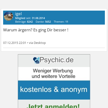
igel
Mitglied
seit:
31.08.2014
Beiträge:
8242
Danke:
5652
Themen:
11
Warum ärgern? Es ging Dir besser !
07.12.2015 22:01
•