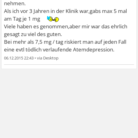
Auch wenn ich heftige Panikattacken bekomme nehme
nehmen.
ich nicht mehr außer heute , und das ärgert mich so
Als ich vor 3 Jahren in der Klinik war,gabs max 5 mal
.Mußte um 18.30 eine 0,5 mg Tavor nehmen weil ich es
am Tag je 1 mg
nicht mehr ausgehalten habe,bis jetzt ist es nicht besser
Viele haben es genommen,aber mir war das ehrlich
und ich frage mich soll ich nochmal 0,5 mg nehmen.
gesagt zu viel des guten.
Bei mehr als 7,5 mg / tag riskiert man auf jeden Fall
Hat da jemand von euch eine Lösung? ?
eine evtl tödlich verlaufende Atemdepression.
06.12.2015 22:43
•