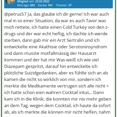
Mitglied
seit:
23.02.2022
Beiträge:
693
Danke:
541
Themen:
37
@petrus57 Ja, das glaube ich dir gerne! Ich war auch
mal in so einer Situation, da war es auch Tavor was
mich rettete, ich hatte einen Cold Turkey von den z-
drugs und der war echt heftig, ich dachte ich werde
sterben, dann gab mir ein Arzt Sertralin und ich
entwickelte eine Akathisie oder Serotoninsyndrom
und dann musste motfallmässig der Hausarzt
kommen und der hat mir Was weiß ich wie viel
Diazepam gespritzt, darauf hin entwickelte ich
plötzliche Suizidgedanken, aber es fühlte sich an als
kamen die nicht so wirklich von mir, sondern ich
merkte die Medikamente vertrugen sich alle nicht =
ich hatte schon eien wahren Cocktail intus... Dann
kam ich in die Klinik, die konnten mir nix mehr geben
an dem Tag, wegen dem Cocktail, ich haute da sofort
ab, als ich merkte die können mir nicht helfen, nahm