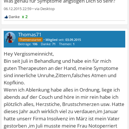
Was genau für Symptome ängstigen Dich so sehr?
06.12.2015 22:59
•
x 2
Thomas71
•
Mitglied
seit:
03.09.2015
Beiträge:
106
Danke:
71
Themen:
1
Hey Vergissmeinnicht,
Bin seit Juli in Behandlung und habe ein für mich
guten Therapeuten an der Hand, meine Symptome
sind innerliche Unruhe,Zittern,falsches Atmen und
Kopfkino.
Wenn ich Ablenkung habe alles in Ordnung, liege ich
abends auf der Couch und höre in mir rein habe ich
plötzlich alles, Herzstiche, Brustschmerzen usw. Hatte
dieses Jahr auch wirklich viel zu verdauen,im Januar
hatte unserr Firma Insolvenz im März ist mein Vater
gestorben ,im Juli musste meine Frau Notoperriert