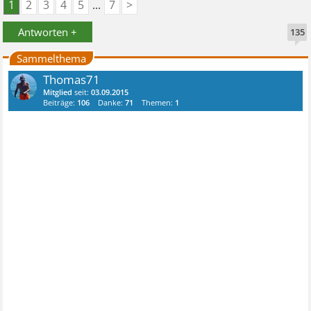
1
2
3
4
5
...
7
>
Antworten +
135
Sammelthema
Thomas71
Mitglied
seit:
03.09.2015
Beiträge:
106
Danke:
71
Themen:
1