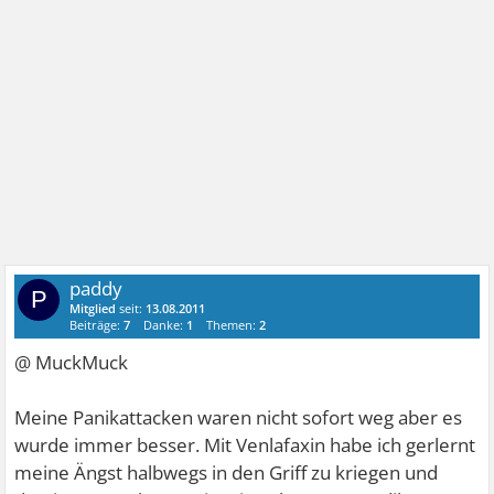
paddy
P
Mitglied
seit:
13.08.2011
Beiträge:
7
Danke:
1
Themen:
2
@ MuckMuck
Meine Panikattacken waren nicht sofort weg aber es
wurde immer besser. Mit Venlafaxin habe ich gerlernt
meine Ängst halbwegs in den Griff zu kriegen und