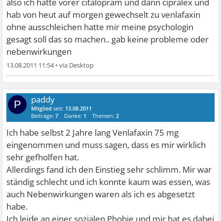
also ich hatte vorer citalopram und dann cipralex und
hab von heut auf morgen gewechselt zu venlafaxin
ohne ausschleichen hatte mir meine psychologin
gesagt soll das so machen.. gab keine probleme oder
nebenwirkungen
13.08.2011 11:54
•
paddy
P
Mitglied
seit:
13.08.2011
Beiträge:
7
Danke:
1
Themen:
2
Ich habe selbst 2 Jahre lang Venlafaxin 75 mg
eingenommen und muss sagen, dass es mir wirklich
sehr gefholfen hat.
Allerdings fand ich den Einstieg sehr schlimm. Mir war
ständig schlecht und ich konnte kaum was essen, was
auch Nebenwirkungen waren als ich es abgesetzt
habe.
Ich leide an einer sozialen Phobie und mir hat es dabei