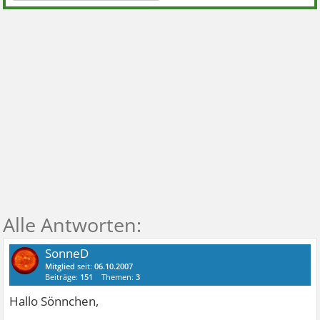
SonneD
Mitglied
seit:
06.10.2007
Beiträge:
151
Themen:
3
Hallo Sönnchen,