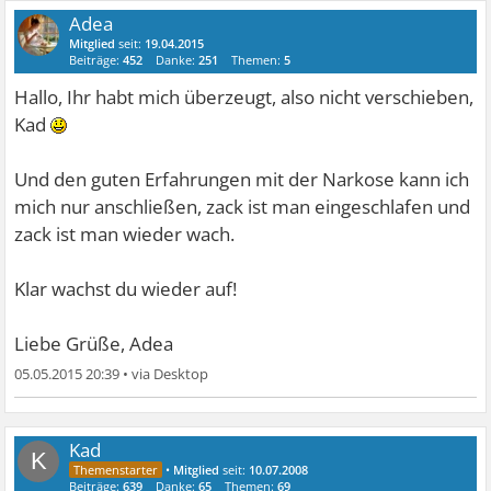
Adea
Mitglied
seit:
19.04.2015
Beiträge:
452
Danke:
251
Themen:
5
Hallo, Ihr habt mich überzeugt, also nicht verschieben,
Kad
Und den guten Erfahrungen mit der Narkose kann ich
mich nur anschließen, zack ist man eingeschlafen und
zack ist man wieder wach.
Klar wachst du wieder auf!
Liebe Grüße, Adea
05.05.2015 20:39
•
Kad
K
•
Mitglied
seit:
10.07.2008
Beiträge:
639
Danke:
65
Themen:
69