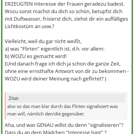
Wenn das Flirten ist, dann würde ich ja quasi immer und
ERZEUGTEN Interesse der Frauen geradezu badest.
mit allen Frauen Flirten, was erklären würde warum sie
Wozu sonst machst du dich so schön, betupfst dich
irgendwan alle bei mir sind.
mit Duftwasser, frisierst dich, ziehst dir ein auffälliges
Lichtkostüm an usw.?
Vielleicht, weil du gar nicht weißt,
a) was "Flirten" eigentlich ist, d.h. vor allem:
b) WOZU es gemacht wird!
(Und danach frage ich dich ja schon die ganze Zeit,
ohne eine ernsthafte Antwort von dir zu bekommen -
WOZU wird deiner Meinung nach geflirtet?
)
Zitat:
also so das man klar durch das Flirten signalisiert was
man will, nämlich den/die gegenüber.
Aha, und was GENAU willst du denn "signalisieren"?
Dass du an dem Mädchen "Interesse hast" ?