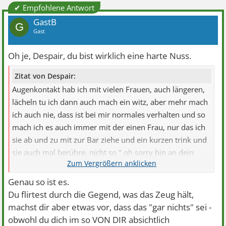
✔ Empfohlene Antwort
GastB
G
Gast
Oh je, Despair, du bist wirklich eine harte Nuss.
Zitat von Despair:
Augenkontakt hab ich mit vielen Frauen, auch längeren,
lächeln tu ich dann auch mach ein witz, aber mehr mach
ich auch nie, dass ist bei mir normales verhalten und so
mach ich es auch immer mit der einen Frau, nur das ich
sie ab und zu mit zur Bar ziehe und ein kurzen trink und
sie auch mal berühre, nicht so " oh sorry bin an dein
elebogen gekommen " eher " ich hab mit absicht meinen
arm um deine hüften gelegt " ( das sage ich natürlich
Genau so ist es.
nicht^^ ), ich geh aber schon etwas auf sie zu, halten
Du flirtest durch die Gegend, was das Zeug hält,
immer augenkontakt, berühre sie wie gesagt ab und zu
machst dir aber etwas vor, dass das "gar nichts" sei -
...
obwohl du dich im so VON DIR absichtlich