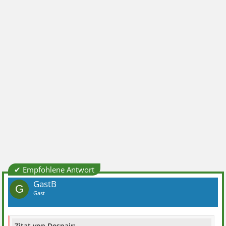
✔ Empfohlene Antwort
GastB
G
Gast
Zitat von Despair: