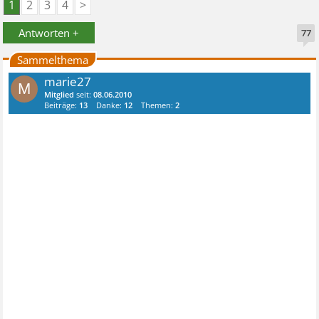
1
2
3
4
>
Antworten +
77
Sammelthema
marie27
M
Mitglied
seit:
08.06.2010
Beiträge:
13
Danke:
12
Themen:
2