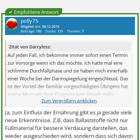
✔ Empfohlene Antwort
polly75
Mitglied
seit:
08.12.2019
Beiträge:
195
Danke:
131
Themen:
7
Zitat von Darcyless:
Auf jeden Fall, ich bekomme immer sofort einen Termin
zur Vorsorge wenn ich das möchte. Ich hatte mal eine
schlimme Durchfallphase und sie haben mich innerhalb
einer Woche bei der Darmspiegelung eingeschleust. Das
ist der Vorteil der familiär vorgeschädigten.Übrigens hat
meine Mum seit ihrer Diagnose kein Fleisch mehr
gegessen. Der Krebs kam nie zurück. Ein hoher
Fleischkonsum steht in extrem engem Zusammenhang
Ja, zum Einfluss der Ernährung gibt es ja gerade viele
mit Darmkrebs, das wollte ich nur noch anmerken, ich
neue Erkenntnisse. Z.B. dass Ballaststoffe nicht nur
hoffe ich löse damit jetzt keine Ernährungsdiskussion
Füllmaterial für bessere Verdauung darstellen, das
aus, aber darüber lohnt es sich mal, sich zu informieren.
wieder ausgeschieden wird, sondern dass sich davon