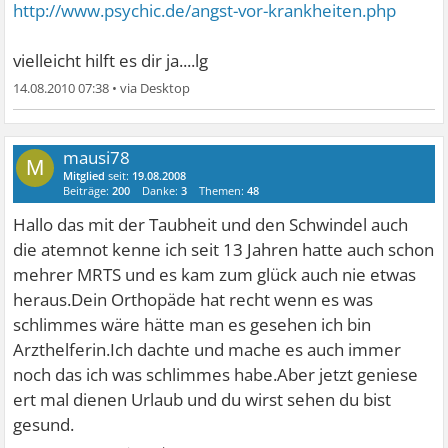
http://www.psychic.de/angst-vor-krankheiten.php
vielleicht hilft es dir ja....lg
14.08.2010 07:38
•
mausi78
M
Mitglied
seit:
19.08.2008
Beiträge:
200
Danke:
3
Themen:
48
Hallo das mit der Taubheit und den Schwindel auch
die atemnot kenne ich seit 13 Jahren hatte auch schon
mehrer MRTS und es kam zum glück auch nie etwas
heraus.Dein Orthopäde hat recht wenn es was
schlimmes wäre hätte man es gesehen ich bin
Arzthelferin.Ich dachte und mache es auch immer
noch das ich was schlimmes habe.Aber jetzt geniese
ert mal dienen Urlaub und du wirst sehen du bist
gesund.