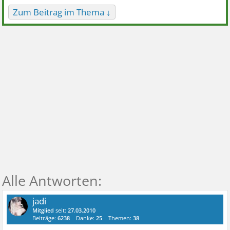
Zum Beitrag im Thema ↓
jadi
Mitglied
seit:
27.03.2010
Beiträge:
6238
Danke:
25
Themen:
38