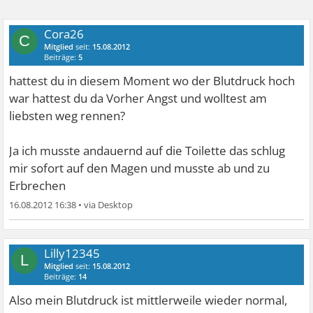
Cora26
C
Mitglied
seit:
15.08.2012
Beiträge:
5
hattest du in diesem Moment wo der Blutdruck hoch
war hattest du da Vorher Angst und wolltest am
liebsten weg rennen?
Ja ich musste andauernd auf die Toilette das schlug
mir sofort auf den Magen und musste ab und zu
Erbrechen
16.08.2012 16:38
•
Lilly12345
L
Mitglied
seit:
15.08.2012
Beiträge:
14
Also mein Blutdruck ist mittlerweile wieder normal,