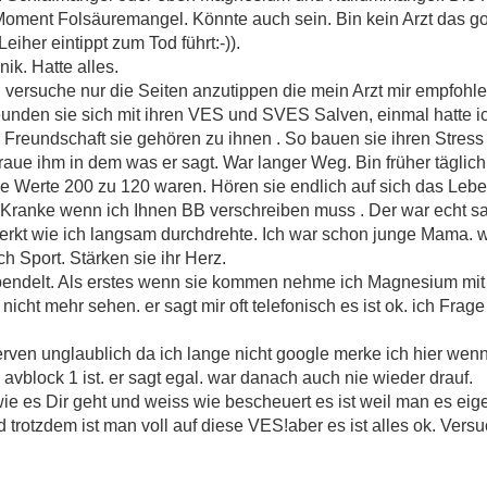
 Moment Folsäuremangel. Könnte auch sein. Bin kein Arzt das goo
eiher eintippt zum Tod führt:-)).
ik. Hatte alles.
versuche nur die Seiten anzutippen die mein Arzt mir empfohle
reunden sie sich mit ihren VES und SVES Salven, einmal hatte i
e Freundschaft sie gehören zu ihnen . So bauen sie ihren Stress
traue ihm in dem was er sagt. War langer Weg. Bin früher tägli
 Werte 200 zu 120 waren. Hören sie endlich auf sich das Lebe
Kranke wenn ich Ihnen BB verschreiben muss . Der war echt s
rkt wie ich langsam durchdrehte. Ich war schon junge Mama. wu
h Sport. Stärken sie ihr Herz.
pendelt. Als erstes wenn sie kommen nehme ich Magnesium mit K
icht mehr sehen. er sagt mir oft telefonisch es ist ok. ich Fra
rven unglaublich da ich lange nicht google merke ich hier wenn
 avblock 1 ist. er sagt egal. war danach auch nie wieder drauf.
ie es Dir geht und weiss wie bescheuert es ist weil man es eiget
d trotzdem ist man voll auf diese VES!aber es ist alles ok. Vers