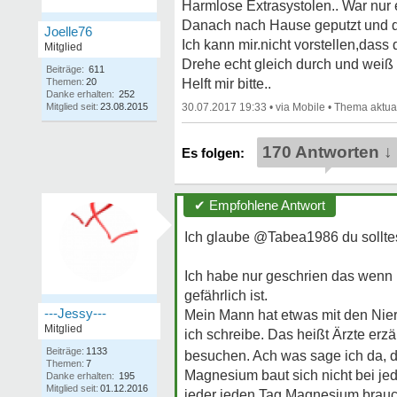
Harmlose Extrasystolen.. War nur 
Danach nach Hause geputzt und dre
Joelle76
Ich kann mir.nicht vorstellen,dass 
Mitglied
Drehe echt gleich durch und weiß 
Beiträge:
611
Themen:
20
Helft mir bitte..
Danke erhalten:
252
Mitglied seit:
23.08.2015
30.07.2017 19:33
•
•
170 Antworten ↓
✔ Empfohlene Antwort
Ich glaube @Tabea1986 du solltest
Ich habe nur geschrien das wenn 
gefährlich ist.
---Jessy---
Mein Mann hat etwas mit den Niere
Mitglied
ich schreibe. Das heißt Ärzte er
Beiträge:
1133
besuchen. Ach was sage ich da, da
Themen:
7
Magnesium baut sich nicht bei je
Danke erhalten:
195
Mitglied seit:
01.12.2016
jeder jeden Tag Magnesium brauc