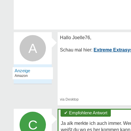
A
Extreme Extrasy
✔ Empfohlene Antwort
C
Ja alk merkte ich auch immer. We
weißt du wo es her kommen kann