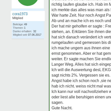
richtig laufen glaube ich. Hab im
ich merkte das alles was man als L
cora1973
War harte Zeit. Nur noch Angst Pan
Mitglied
Ab und an mache ich es noch und 
Beiträge:
49
Der hat mir geholfen er sagte : F
Themen:
1
stehen, an. Erklären Sie ihnen di
Danke erhalten:
32
Mitglied seit:
07.06.2017
hat sich danach verändert ich ver
rumgelaufen und gemessen bis die
ich mache ungern aus ihnen eine 
ernst genommen. Aber er hat geme
weiter. Er sagte machen Sie endlic
Langer Weg. Alles hat sich einge
Ich will die Auswertung desL EKG n
sagt nichts 2%. Vergessen sie es.
Angst habe ich schon noch ,sie ne
hab ich nicht. weiss nicht mal was
Ich kann nur voll nachvollziehen w
oder liest alle beruhigen einen un
sagen.
Gute Nacht.