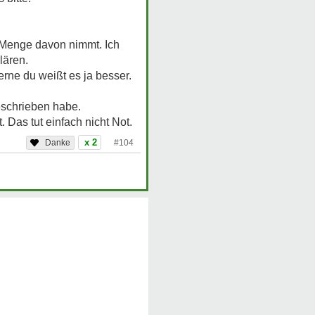
 Menge davon nimmt. Ich
lären.
erne du weißt es ja besser.
eschrieben habe.
 Das tut einfach nicht Not.
x 2
#104