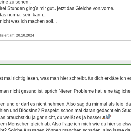
eine zu sehen..
i Stunden ging's mir gut.. jetzt das Gleiche von.vorne.
das normal sein kann...
nicht was ich machen soll...
20.10.2024
 mal richtig lesen, was man hier schreibt. für dich erkläre ich
man nicht gesund ist, sprich Nieren Probleme hat, eine täglic
n und er darf es nicht nehmen. Also sag du mir mal als leie, d
zählen und Blödsinn? Respekt, schon mal daran gedacht ein Stud
s brauchst du ja gar nicht, du weißt es ja besser
dem Menschen gleich ab. Also frage ich mich wie du hier so etw
ht? Solche Aussagen können manchen schaden, also lasse das 