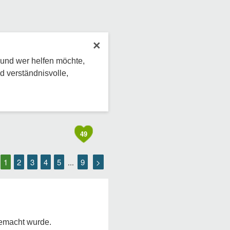
×
 und wer helfen möchte,
d verständnisvolle,
49
1
2
3
4
5
9
>
...
gemacht wurde.