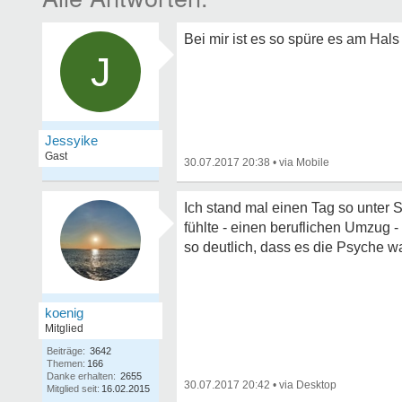
Bei mir ist es so spüre es am Hals 
J
Jessyike
Gast
30.07.2017 20:38
•
Ich stand mal einen Tag so unter S
fühlte - einen beruflichen Umzug 
so deutlich, dass es die Psyche wa
koenig
Mitglied
Beiträge:
3642
Themen:
166
Danke erhalten:
2655
30.07.2017 20:42
•
Mitglied seit:
16.02.2015