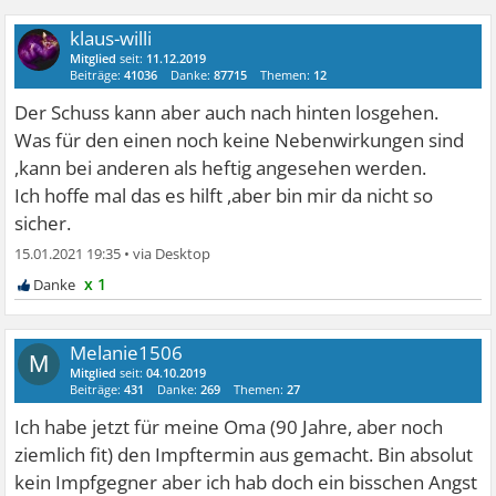
klaus-willi
Mitglied
seit:
11.12.2019
Beiträge:
41036
Danke:
87715
Themen:
12
Der Schuss kann aber auch nach hinten losgehen.
Was für den einen noch keine Nebenwirkungen sind
,kann bei anderen als heftig angesehen werden.
Ich hoffe mal das es hilft ,aber bin mir da nicht so
sicher.
15.01.2021 19:35
•
x 1
Melanie1506
M
Mitglied
seit:
04.10.2019
Beiträge:
431
Danke:
269
Themen:
27
Ich habe jetzt für meine Oma (90 Jahre, aber noch
ziemlich fit) den Impftermin aus gemacht. Bin absolut
kein Impfgegner aber ich hab doch ein bisschen Angst