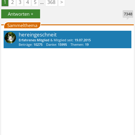
1
2
3
4
5
...
368
>
Antworten +
7348
Sammelthema
hereingeschneit
Erfahrenes Mitglied
& Mitglied seit:
19.07.2015
Beiträge:
10275
Danke:
15995
Themen:
19