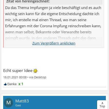
Zitat von hereingeschneit:
Da das Thema Impfungen ja viele beschäftigt und es auch
wichtig sein kann für die eigene Entscheidung dachte ich
mir, ich erstelle mal einen Thread, wo man seine
Erfahrungen mit der Corona Impfung reinschreiben kann,
wenn man selbst, Bekannte oder Verwandte bereits
geimpft wurde. In den anderen Threads geht das dann
unter und so hätte man das ein wenig gesammelt. Soll
also kein Diskussionsthread sein, sondern einfach eine
Sammlung darüber, wie die Impfung vertragen wurde,
welche Symptome man hatte und wie lange. Vielleicht mit
Alter und ob guter oder schlechter Gesundheitszustand.
Echt super Idee
Mich persönlich würde das auch von Altenheimen
16.01.2021 00:08
•
interessieren, hier sind ja auch ein paar Pfleger/innen.
x 1
Wäre toll, wenn die auch schreiben würden.
Matt83
M
∧
Gast
Top