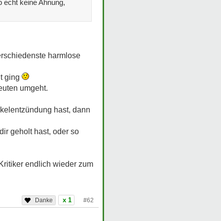
ab echt keine Ahnung,
erschiedenste harmlose
ht ging
Leuten umgeht.
skelentzündung hast, dann
ir geholt hast, oder so
Kritiker endlich wieder zum
x 1
#62