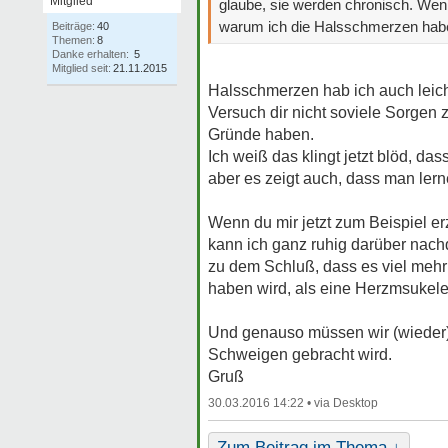
Mitglied
glaube, sie werden chronisch. Wenn 
warum ich die Halsschmerzen habe
Beiträge:
40
Themen:
8
Danke erhalten:
5
Mitglied seit:
21.11.2015
Halsschmerzen hab ich auch leich
Versuch dir nicht soviele Sorge
Gründe haben.
Ich weiß das klingt jetzt blöd, d
aber es zeigt auch, dass man lern
Wenn du mir jetzt zum Beispiel 
kann ich ganz ruhig darüber na
zu dem Schluß, dass es viel mehr 
haben wird, als eine Herzmsukele
Und genauso müssen wir (wieder) v
Schweigen gebracht wird.
Gruß
30.03.2016 14:22 •
Zum Beitrag im Thema ↓