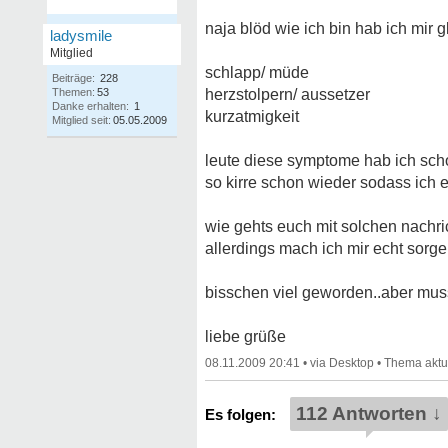
naja blöd wie ich bin hab ich mir
ladysmile
Mitglied
schlapp/ müde
Beiträge:
228
Themen:
53
herzstolpern/ aussetzer
Danke erhalten:
1
kurzatmigkeit
Mitglied seit:
05.05.2009
leute diese symptome hab ich sch
so kirre schon wieder sodass ich 
wie gehts euch mit solchen nachri
allerdings mach ich mir echt sorg
bisschen viel geworden..aber muss
liebe grüße
08.11.2009 20:41
•
•
112 Antworten ↓