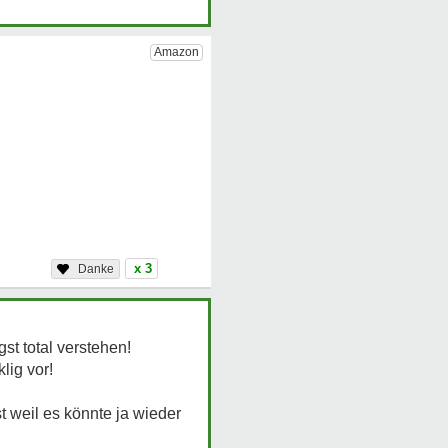
x 3
st total verstehen!
lig vor!
t weil es könnte ja wieder