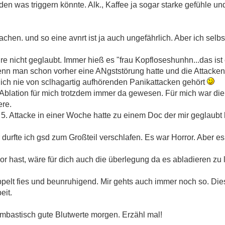
n was triggern könnte. Alk., Kaffee ja sogar starke gefühle und
chen. und so eine avnrt ist ja auch ungefährlich. Aber ich selb
re nicht geglaubt. Immer hieß es "frau Kopfloseshunhn...das ist
nn man schon vorher eine ANgststörung hatte und die Attacken
 ich nie von sclhagartig aufhörenden Panikattacken gehört
r Ablation für mich trotzdem immer da gewesen. Für mich war die
ere.
 5. Attacke in einer Woche hatte zu einem Doc der mir geglaubt
durfte ich gsd zum Großteil verschlafen. Es war Horror. Aber es 
r hast, wäre für dich auch die überlegung da es abladieren zu 
pelt fies und beunruhigend. Mir gehts auch immer noch so. Die
eit.
ombastisch gute Blutwerte morgen. Erzähl mal!