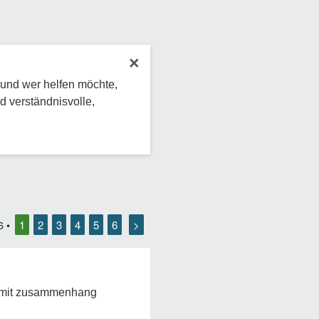
×
 und wer helfen möchte,
d verständnisvolle,
1
2
3
4
5
6
>
6
•
g mit zusammenhang