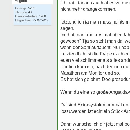
Mitglied
Ich hab danach auch alles vermeide
Beiträge:
5235
nicht mehr drangekommen.
Themen:
48
Danke erhalten:
4708
Mitglied seit:
22.02.2017
letztendlich ja man muss ncihts ma
sagen.
mir hat man aber erstmal über Jah
gewesen" Tja so steht man da, we
wenn der Sani auftaucht. Nur hab
Letztendlich ist die Frage nach e
euen viel schlimmer als alles and
Endlich kam ich, nachdem ich die
Marathon am Monitor und so.
Es hat sich gelohnt. Doe prozedur 
Wenn du eine so große Angst davo
Da sind Extrasystolen nunmal dop
loszuwerden ist echt ein Stück Arb
Dann wünsche ich dir jetzt mal b