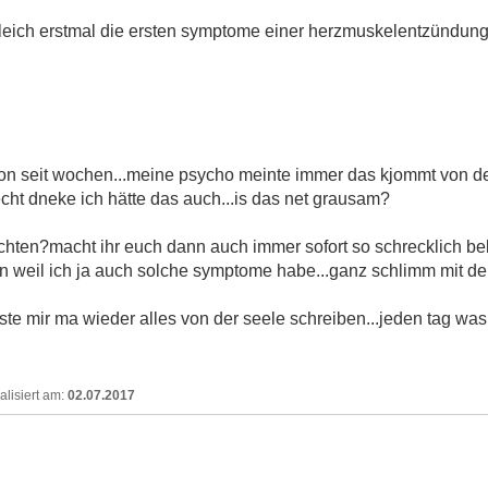
 gleich erstmal die ersten symptome einer herzmuskelentzündung
on seit wochen...meine psycho meinte immer das kjommt von de
echt dneke ich hätte das auch...is das net grausam?
chten?macht ihr euch dann auch immer sofort so schrecklich be
en weil ich ja auch solche symptome habe...ganz schlimm mit der
te mir ma wieder alles von der seele schreiben...jeden tag was
02.07.2017