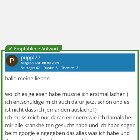
✔ Empfohlene Antwort
puppi77
P
Mitglied
seit:
08.09.2009
Beiträge:
62
Danke:
5
Themen:
2
hallo meine lieben
wo ich es gelesen habe musste ich erstmal lachen (
ich entschuldige mich auch dafür jetzt schon und es
ist nicht dass ich jemanden auslache! )
Ich muss mich nur daran erinnern wie ich damals bei
mir alle krankheiten gesucht habe und ich habe soger
beim google eingegeben das alles was ich habe und