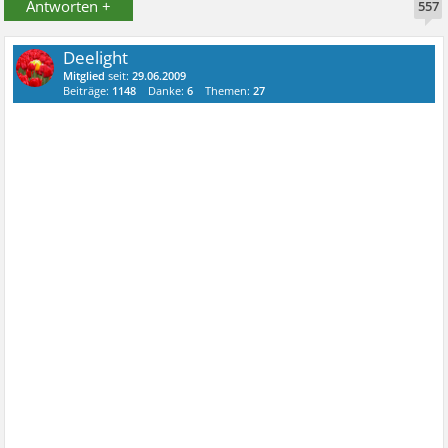
Antworten +
557
Deelight
Mitglied
seit:
29.06.2009
Beiträge:
1148
Danke:
6
Themen:
27