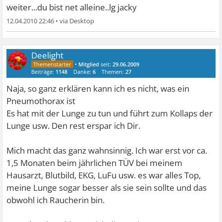
weiter...du bist net alleine..lg jacky
12.04.2010 22:46
•
Deelight
•
Mitglied
seit:
29.06.2009
Beiträge:
1148
Danke:
6
Themen:
27
Naja, so ganz erklären kann ich es nicht, was ein
Pneumothorax ist
Es hat mit der Lunge zu tun und führt zum Kollaps der
Lunge usw. Den rest erspar ich Dir.
Mich macht das ganz wahnsinnig. Ich war erst vor ca.
1,5 Monaten beim jährlichen TÜV bei meinem
Hausarzt, Blutbild, EKG, LuFu usw. es war alles Top,
meine Lunge sogar besser als sie sein sollte und das
obwohl ich Raucherin bin.