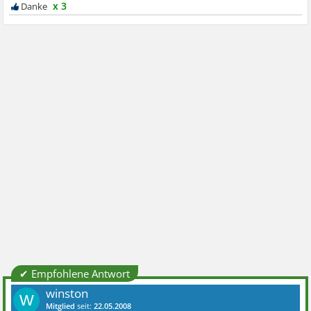
x 3
✔ Empfohlene Antwort
winston
W
Mitglied
seit:
22.05.2008