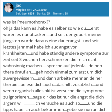
jadi
Mitglied
seit:
27.03.2010
Beiträge:
6238
Danke:
25
Themen:
38
was ist Pneumothorax??
oh ja das kann es ,habe es selber so wie du.....erst
waren es nur attacken...und seit der geburt meiner
jüngsten wurde daraus eine dauerangst...und seit
letztes jahr mai habe ich auc angst vor
krankheiten....und habe ständig andere symptome zur
zeit seit 3 wochen herzschmerzen die mich echt
wahnsinnig machen.....spreche auf jedenfall deinen
thera drauf an.....geh noch einmal zum arzt um dich
zuvergewissern....und dann arbeite mehr an deiner
therpie...belese dich auch....das hilft zusätzlich....und
wenn organisch alles oki ist versuche die symptome
zu ignorieren....sage dir das ist nur die angst die dich
ärgern will...........ich versuche es auch so........und die
tipps habe ich auch bekommen...gebe sie nun an dich