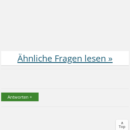
Antworten +
∧
Top