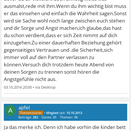
ausmalst,rede mit ihm.Wenn du ihm wichtig bist muss
er das einsehen und einfach die Wahrheit sagen.Sonst
wird sie Sache wohl noch lange zwischen euch stehen
und dir Sorge und Angst machen,ich glaube,das hast
du schon verdient,dass er sich Zeit nimmt auf dich
einzugehen.Zu einer dauerhaften Beziehung gehört
gegenseitiges Vertrauen und .die Sicherheit,sich
immer voll auf den Partner verlassen zu
können.Versuch dich trotzdem heute Abend von
deinen Sorgen zu trennen sonst hören die
Angstgefühle nicht aus.
03.10.2016 20:00
•
apfel
A
•
Mitglied
seit:
10.10.2013
Beiträge:
282
Danke:
31
Themen:
16
Ja das merke ich. Denn ich habe vorhin die kinder bett