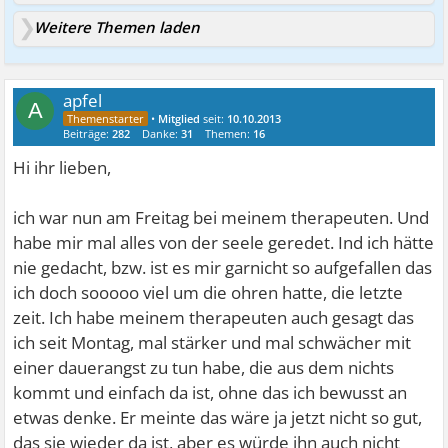
Weitere Themen laden
apfel
A
•
Mitglied
seit:
10.10.2013
Beiträge:
282
Danke:
31
Themen:
16
Hi ihr lieben,
ich war nun am Freitag bei meinem therapeuten. Und
habe mir mal alles von der seele geredet. Ind ich hätte
nie gedacht, bzw. ist es mir garnicht so aufgefallen das
ich doch sooooo viel um die ohren hatte, die letzte
zeit. Ich habe meinem therapeuten auch gesagt das
ich seit Montag, mal stärker und mal schwächer mit
einer dauerangst zu tun habe, die aus dem nichts
kommt und einfach da ist, ohne das ich bewusst an
etwas denke. Er meinte das wäre ja jetzt nicht so gut,
das sie wieder da ist, aber es würde ihn auch nicht