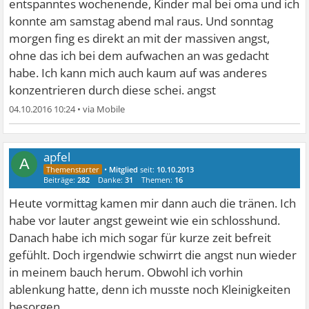
entspanntes wochenende, Kinder mal bei oma und ich
konnte am samstag abend mal raus. Und sonntag
morgen fing es direkt an mit der massiven angst,
ohne das ich bei dem aufwachen an was gedacht
habe. Ich kann mich auch kaum auf was anderes
konzentrieren durch diese schei. angst
04.10.2016 10:24
•
apfel
A
•
Mitglied
seit:
10.10.2013
Beiträge:
282
Danke:
31
Themen:
16
Heute vormittag kamen mir dann auch die tränen. Ich
habe vor lauter angst geweint wie ein schlosshund.
Danach habe ich mich sogar für kurze zeit befreit
gefühlt. Doch irgendwie schwirrt die angst nun wieder
in meinem bauch herum. Obwohl ich vorhin
ablenkung hatte, denn ich musste noch Kleinigkeiten
besorgen