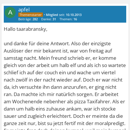
apfel
A
•
Mitglied
seit:
10.10.2013
Beiträge:
282
Danke:
31
Themen:
16
Hallo taarabransky,
und danke für deine Antwort. Also der einzigste
Auslöser der mir bekannt ist, war von freitag auf
samstag nacht. Mein freund schrieb er, er komme
gleich von der arbeit um halb elf und als ich so wartete
schlief ich auf der couch ein und wache um viertel
nach zwölf in der nacht wieder auf. Doch er war nicht
da, ich versuchte ihn dann anzurufen, er ging nicht
ran. Da machte ich mir natürlich sorgen. Er arbeitet
am Wochenende nebenher als pizza Taxifahrer. Als er
dann um halb eins zuhause ankam, war ich stocke
sauer und zugleich erleichtert. Doch er meinte da die
ganze zeit nur, bist su jetzt fertif mit der moralpredigt.