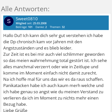
Sweet0810
S
Mitglied
seit:
25.03.2008
Beiträge:
101
Danke:
2
Themen:
32
Hallo Du!! Ich kann dich sehr gut verstehen ich habe
die Dp chronisch kam vor Jahren mit den
Angstzuständen und es blieb leider.
Zur Zeit ist es bei mir auch viel schlimmer geworden
so das meien wahrnehmung total gestört ist. Ich sehe
alles manchmal verzerrt oder wie in Zeitlupe und
komme im Moment einfach nicht damit zurecht.
Na ich hoffe mal für uns das wir es da raus schaffen.
Panikatacken habe ich auch kaum merh welche und
ich habe genau so angst wie du meinen Verstand zu
verlieren da ich im Moment zu nichts mehr einen
Bezug habe.
Liebe Grüße