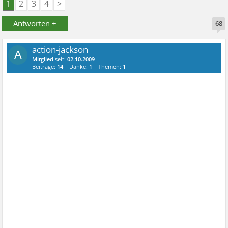
1
2
3
4
>
Antworten +
68
action-jackson
A
Mitglied
seit:
02.10.2009
Beiträge:
14
Danke:
1
Themen:
1