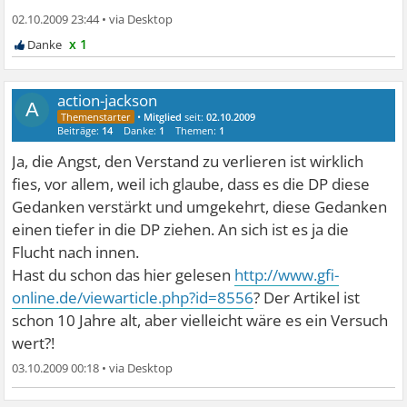
02.10.2009 23:44
•
x 1
action-jackson
A
•
Mitglied
seit:
02.10.2009
Beiträge:
14
Danke:
1
Themen:
1
Ja, die Angst, den Verstand zu verlieren ist wirklich
fies, vor allem, weil ich glaube, dass es die DP diese
Gedanken verstärkt und umgekehrt, diese Gedanken
einen tiefer in die DP ziehen. An sich ist es ja die
Flucht nach innen.
Hast du schon das hier gelesen
http://www.gfi-
online.de/viewarticle.php?id=8556
? Der Artikel ist
schon 10 Jahre alt, aber vielleicht wäre es ein Versuch
wert?!
03.10.2009 00:18
•