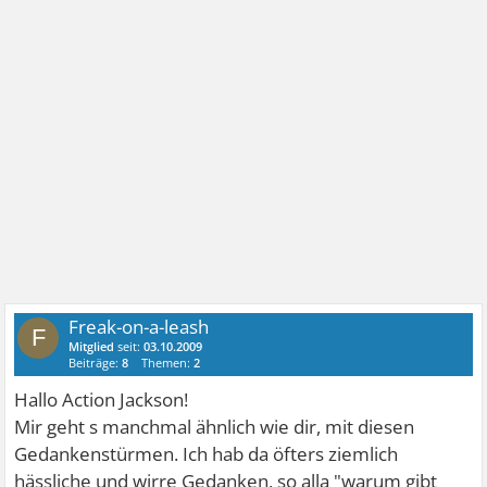
Freak-on-a-leash
F
Mitglied
seit:
03.10.2009
Beiträge:
8
Themen:
2
Hallo Action Jackson!
Mir geht s manchmal ähnlich wie dir, mit diesen
Gedankenstürmen. Ich hab da öfters ziemlich
hässliche und wirre Gedanken, so alla "warum gibt