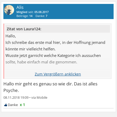
Alis
Mitglied
seit:
05.08.2017
Beiträge:
14
Danke:
7
Zitat von Laura124:
Hallo,
Ich schreibe das erste mal hier, in der Hoffnung jemand
könnte mir vielleicht helfen.
Wusste jetzt garnicht welche Kategorie ich aussuchen
sollte, habe einfach mal die genommen.
Also das ganze geht schon länger, ich weiß garnicht wo
ich anfangen soll, deswegen schreibe ich wahrscheinlich
Hallo mir geht es genau so wie dir. Das ist alles
auch ein bisschen durcheinander.
Psyche.
08.11.2018 19:09
•
Also allgemein bin ich eh schon ein ängstlicher Mensch,
x 1
viel ängstlicher als die Menschen in meinem Umfeld. Ich
habe zum Beispiel extreme Flugangst, Angst vor einem