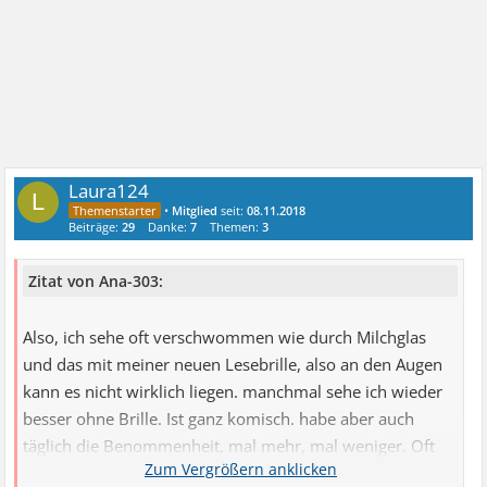
Laura124
L
•
Mitglied
seit:
08.11.2018
Beiträge:
29
Danke:
7
Themen:
3
Zitat von Ana-303:
Also, ich sehe oft verschwommen wie durch Milchglas
und das mit meiner neuen Lesebrille, also an den Augen
kann es nicht wirklich liegen. manchmal sehe ich wieder
besser ohne Brille. Ist ganz komisch. habe aber auch
täglich die Benommenheit, mal mehr, mal weniger. Oft
kann ich z. B. beim Einkaufen mit den Augen die vielen