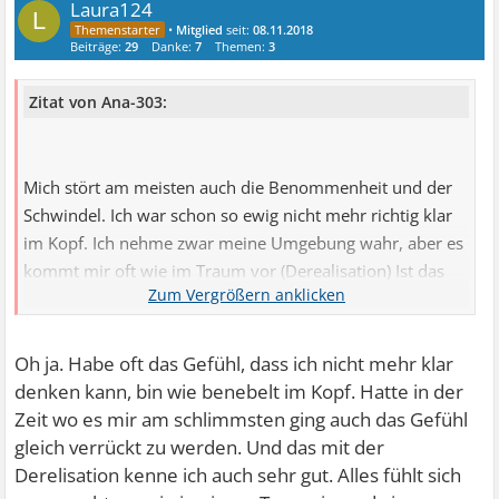
Laura124
L
•
Mitglied
seit:
08.11.2018
Beiträge:
29
Danke:
7
Themen:
3
Zitat von Ana-303:
Mich stört am meisten auch die Benommenheit und der
Schwindel. Ich war schon so ewig nicht mehr richtig klar
im Kopf. Ich nehme zwar meine Umgebung wahr, aber es
kommt mir oft wie im Traum vor (Derealisation) Ist das
bei dir auch so?
Oh ja. Habe oft das Gefühl, dass ich nicht mehr klar
denken kann, bin wie benebelt im Kopf. Hatte in der
Zeit wo es mir am schlimmsten ging auch das Gefühl
gleich verrückt zu werden. Und das mit der
Derelisation kenne ich auch sehr gut. Alles fühlt sich