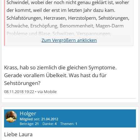
Schwindel, wobei der noch nicht genau geklärt ist, woher
der kommt, weil der erst im letzten Jahr dazu kam.
Schlafstörungen, Herzrasen, Herzstolpern, Sehstörungen,
Schwäche, Erschöpfung, Benommenheit, Magen-Darm
Probleme und Blase, Schwitzen, Verspannungen,
Übelkeit. Die Symptome wechseln sich ab in besonders
starken Angstphasen. Zur Zeit geht's.
Krass, hab so ziemlich die gleichen Symptome.
Gerade vorallem Übelkeit. Was hast du für
Sehstörungen?
08.11.2018 19:22
•
Holger
Mitglied
seit:
21.04.2012
Beiträge:
21
Danke:
4
Themen:
1
Liebe Laura