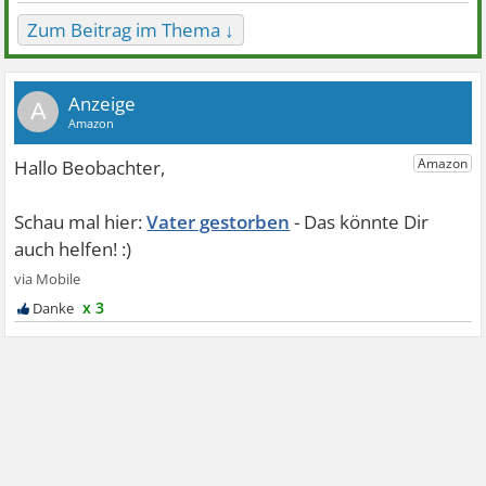
Zum Beitrag im Thema ↓
A
Vater gestorben
x 3