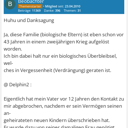
Beobachter
B
•
Mitglied
seit:
23.04.2010
Beiträge:
11369
Danke:
396
Themen:
31
Huhu und Danksagung
Ja, diese Familie (biologische Eltern) ist eben schon vor
43 Jahren in einem zweijährigen Krieg aufgelöst
worden.
Ich bin dabei halt nur ein biologisches Überbleibsel,
wel-
ches in Vergessenheit (Verdrängung) geraten ist.
@ Delphin2 :
Eigentlich hat mein Vater vor 12 Jahren den Kontakt zu
mir abgebrochen, nachdem er sein Vermögen seinen
an-
geheirateten neuen Kindern überschrieben hat.
Er wurde dazu von seiner damaligen Frau genötigt,