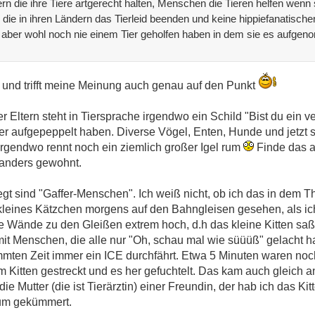
ern die ihre Tiere artgerecht halten, Menschen die Tieren helfen wenn
r die in ihren Ländern das Tierleid beenden und keine hippiefanatisch
n aber wohl noch nie einem Tier geholfen haben in dem sie es aufg
t und trifft meine Meinung auch genau auf den Punkt
 Eltern steht in Tiersprache irgendwo ein Schild "Bist du ein v
er aufgepeppelt haben. Diverse Vögel, Enten, Hunde und jetzt s
. Irgendwo rennt noch ein ziemlich großer Igel rum
Finde das al
t anders gewohnt.
t sind "Gaffer-Menschen". Ich weiß nicht, ob ich das in dem T
n kleines Kätzchen morgens auf den Bahngleisen gesehen, als 
 Wände zu den Gleißen extrem hoch, d.h das kleine Kitten saß i
it Menschen, die alle nur "Oh, schau mal wie süüüß" gelacht ha
immten Zeit immer ein ICE durchfährt. Etwa 5 Minuten waren noc
 Kitten gestreckt und es her gefuchtelt. Das kam auch gleich a
Mutter (die ist Tierärztin) einer Freundin, der hab ich das Kit
rum gekümmert.