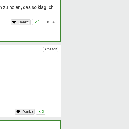
 zu holen, das so kläglich
x 1
#134
x 3