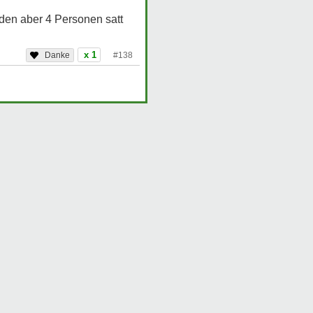
den aber 4 Personen satt
x 1
#138