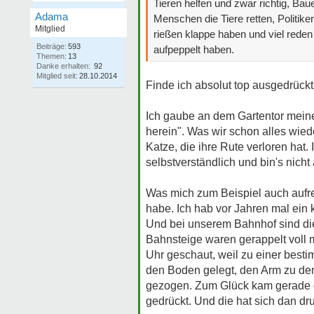
Tieren helfen und zwar richtig, Bau
Adama
Menschen die Tiere retten, Politike
Mitglied
rießen klappe haben und viel rede
Beiträge:
593
aufpeppelt haben.
Themen:
13
Danke erhalten:
92
Mitglied seit:
28.10.2014
Finde ich absolut top ausgedrück
Ich gaube an dem Gartentor meiner
herein". Was wir schon alles wied
Katze, die ihre Rute verloren hat
selbstverständlich und bin's nich
Was mich zum Beispiel auch aufreg
habe. Ich hab vor Jahren mal ei
Und bei unserem Bahnhof sind die
Bahnsteige waren gerappelt voll m
Uhr geschaut, weil zu einer best
den Boden gelegt, den Arm zu dem
gezogen. Zum Glück kam gerade die 
gedrückt. Und die hat sich dan d