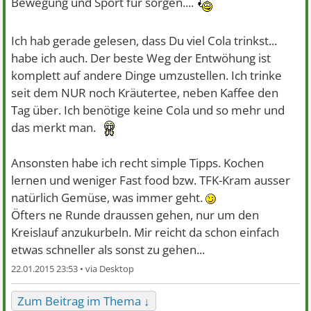
Bewegung und Sport für sorgen....
aussehen.
Ich glaube 30 Kilo ist auf jeden Fall machbar mit einem
Ich hab gerade gelesen, dass Du viel Cola trinkst...
guten Programm aus sport und gesunder Ernährung
habe ich auch. Der beste Weg der Entwöhung ist
Ggf. Kann man immer mit einem Arzt reden der noch
komplett auf andere Dinge umzustellen. Ich trinke
den einen oder anderen Tipp hat.
seit dem NUR noch Kräutertee, neben Kaffee den
Tag über. Ich benötige keine Cola und so mehr und
Du schaffst das
das merkt man.
Ansonsten habe ich recht simple Tipps. Kochen
lernen und weniger Fast food bzw. TFK-Kram ausser
natürlich Gemüse, was immer geht.
Öfters ne Runde draussen gehen, nur um den
Kreislauf anzukurbeln. Mir reicht da schon einfach
etwas schneller als sonst zu gehen...
22.01.2015 23:53 •
Zum Beitrag im Thema ↓