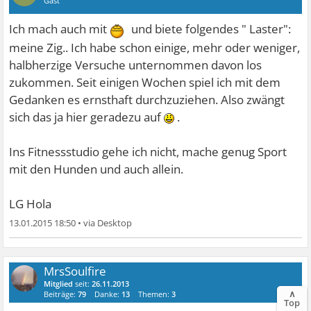
Gast
Ich mach auch mit
und biete folgendes " Laster":
meine Zig.. Ich habe schon einige, mehr oder weniger,
halbherzige Versuche unternommen davon los
zukommen. Seit einigen Wochen spiel ich mit dem
Gedanken es ernsthaft durchzuziehen. Also zwängt
sich das ja hier geradezu auf
.
Ins Fitnessstudio gehe ich nicht, mache genug Sport
mit den Hunden und auch allein.
LG Hola
13.01.2015 18:50
•
MrsSoulfire
Mitglied
seit:
26.11.2013
∧
Beiträge:
79
Danke:
13
Themen:
3
Top