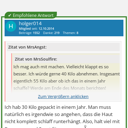
✔ Empfohlene Antwort
holger014
H
Mitglied
seit:
12.10.2014
Beiträge:
1552
Danke:
219
Themen:
8
Zitat von MrsAngst:
Zitat von MrsSoulfire:
Ich mag auch mit machen. Vielleicht klappt es so
besser. Ich würde gerne 40 Kilo abnehmen. Insgesamt
eigentlich 55 Kilo aber ob ich das in einem Jahr
schaffe? Werde am Ende des Monats berichten!
40-55 kilo in einem Jahr halte ich für zu viel. Du willst ja
Ich hab 30 Kilo gepackt in einem Jahr. Man muss
einen schönen Körper haben der eine gute Form hat. Das
natürlich es irgendwie so angehen, dass die Haut
braucht aber zeit sonst hast du am Ende Probleme mit
nicht komplett schlaff runterhängt. Also, halt viel mit
uberschüssiger haut und das deine Proportionen doof