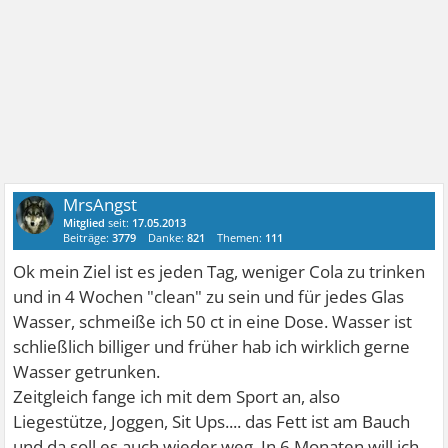
MrsAngst
Mitglied
seit:
17.05.2013
Beiträge:
3779
Danke:
821
Themen:
111
Ok mein Ziel ist es jeden Tag, weniger Cola zu trinken
und in 4 Wochen "clean" zu sein und für jedes Glas
Wasser, schmeiße ich 50 ct in eine Dose. Wasser ist
schließlich billiger und früher hab ich wirklich gerne
Wasser getrunken.
Zeitgleich fange ich mit dem Sport an, also
Liegestütze, Joggen, Sit Ups.... das Fett ist am Bauch
und da soll es auch wieder weg. In 6 Monaten will ich