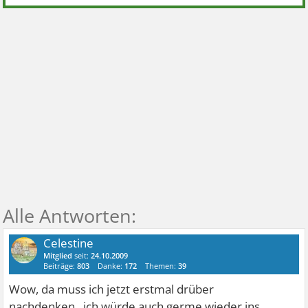
Celestine
Mitglied
seit:
24.10.2009
Beiträge:
803
Danke:
172
Themen:
39
Wow, da muss ich jetzt erstmal drüber
nachdenken...ich würde auch germe wieder ins