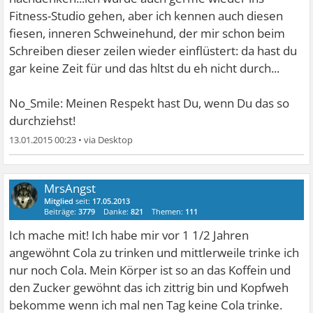
Fitness-Studio gehen, aber ich kennen auch diesen
fiesen, inneren Schweinehund, der mir schon beim
Schreiben dieser zeilen wieder einflüstert: da hast du
gar keine Zeit für und das hltst du eh nicht durch...
No_Smile: Meinen Respekt hast Du, wenn Du das so
durchziehst!
13.01.2015 00:23
•
MrsAngst
Mitglied
seit:
17.05.2013
Beiträge:
3779
Danke:
821
Themen:
111
Ich mache mit! Ich habe mir vor 1 1/2 Jahren
angewöhnt Cola zu trinken und mittlerweile trinke ich
nur noch Cola. Mein Körper ist so an das Koffein und
den Zucker gewöhnt das ich zittrig bin und Kopfweh
bekomme wenn ich mal nen Tag keine Cola trinke.