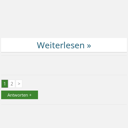
1
2
>
Antworten +