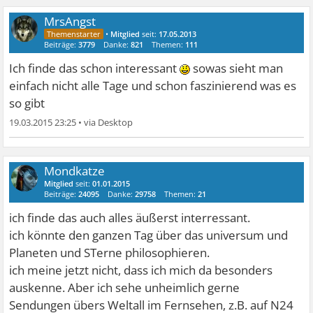
MrsAngst
•
Mitglied
seit:
17.05.2013
Beiträge:
3779
Danke:
821
Themen:
111
Ich finde das schon interessant
sowas sieht man
einfach nicht alle Tage und schon faszinierend was es
so gibt
19.03.2015 23:25
•
Mondkatze
Mitglied
seit:
01.01.2015
Beiträge:
24095
Danke:
29758
Themen:
21
ich finde das auch alles äußerst interressant.
ich könnte den ganzen Tag über das universum und
Planeten und STerne philosophieren.
ich meine jetzt nicht, dass ich mich da besonders
auskenne. Aber ich sehe unheimlich gerne
Sendungen übers Weltall im Fernsehen, z.B. auf N24