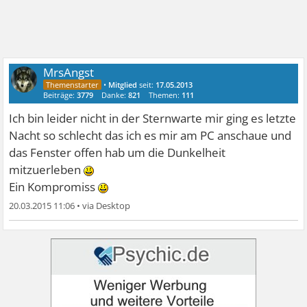
MrsAngst
•
Mitglied
seit:
17.05.2013
Beiträge:
3779
Danke:
821
Themen:
111
Ich bin leider nicht in der Sternwarte mir ging es letzte
Nacht so schlecht das ich es mir am PC anschaue und
das Fenster offen hab um die Dunkelheit
mitzuerleben
Ein Kompromiss
20.03.2015 11:06
•