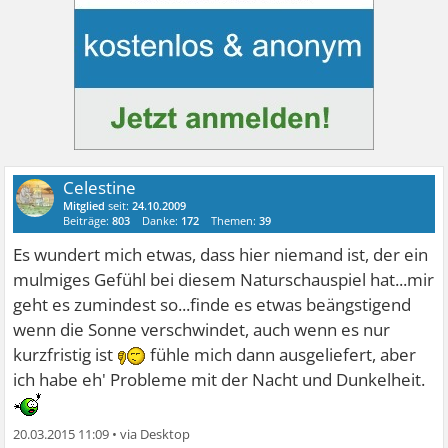
Celestine
Mitglied
seit:
24.10.2009
Beiträge:
803
Danke:
172
Themen:
39
Es wundert mich etwas, dass hier niemand ist, der ein
mulmiges Gefühl bei diesem Naturschauspiel hat...mir
geht es zumindest so...finde es etwas beängstigend
wenn die Sonne verschwindet, auch wenn es nur
kurzfristig ist
fühle mich dann ausgeliefert, aber
ich habe eh' Probleme mit der Nacht und Dunkelheit.
20.03.2015 11:09
•