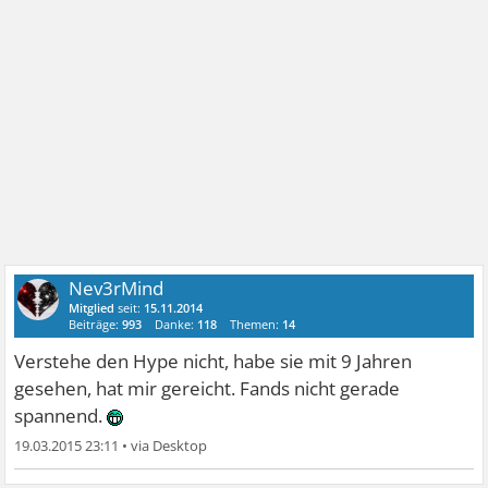
Nev3rMind
Mitglied
seit:
15.11.2014
Beiträge:
993
Danke:
118
Themen:
14
Verstehe den Hype nicht, habe sie mit 9 Jahren
gesehen, hat mir gereicht. Fands nicht gerade
spannend.
19.03.2015 23:11
•