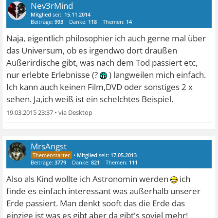
Nev3rMind
Mitglied
seit:
15.11.2014
Beiträge:
993
Danke:
118
Themen:
14
Naja, eigentlich philosophier ich auch gerne mal über
das Universum, ob es irgendwo dort draußen
Außerirdische gibt, was nach dem Tod passiert etc,
nur erlebte Erlebnisse (?
) langweilen mich einfach.
Ich kann auch keinen Film,DVD oder sonstiges 2 x
sehen. Ja,ich weiß ist ein schelchtes Beispiel.
19.03.2015 23:37
•
MrsAngst
•
Mitglied
seit:
17.05.2013
Beiträge:
3779
Danke:
821
Themen:
111
Also als Kind wollte ich Astronomin werden
ich
finde es einfach interessant was außerhalb unserer
Erde passiert. Man denkt sooft das die Erde das
einzige ist was es gibt aber da gibt's soviel mehr!