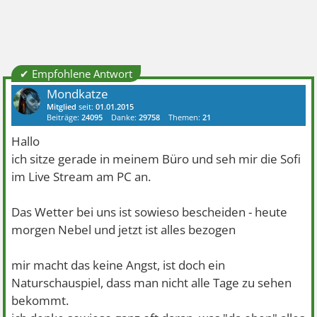
✔ Empfohlene Antwort
Mondkatze
Mitglied
seit:
01.01.2015
Beiträge:
24095
Danke:
29758
Themen:
21
Hallo
ich sitze gerade in meinem Büro und seh mir die Sofi
im Live Stream am PC an.
Das Wetter bei uns ist sowieso bescheiden - heute
morgen Nebel und jetzt ist alles bezogen
mir macht das keine Angst, ist doch ein
Naturschauspiel, dass man nicht alle Tage zu sehen
bekommt.