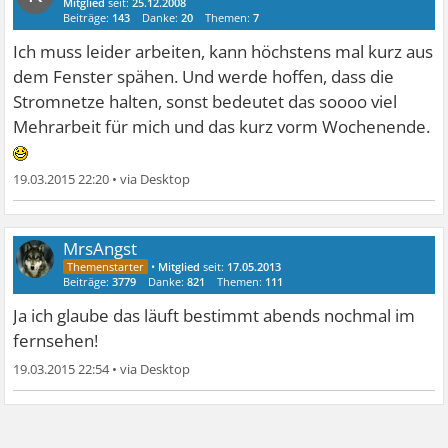
Mitglied
seit:
25.12.2008
Beiträge:
143
Danke:
20
Themen:
7
Ich muss leider arbeiten, kann höchstens mal kurz aus
dem Fenster spähen. Und werde hoffen, dass die
Stromnetze halten, sonst bedeutet das soooo viel
Mehrarbeit für mich und das kurz vorm Wochenende.
19.03.2015 22:20
•
MrsAngst
•
Mitglied
seit:
17.05.2013
Beiträge:
3779
Danke:
821
Themen:
111
Ja ich glaube das läuft bestimmt abends nochmal im
fernsehen!
19.03.2015 22:54
•