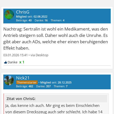
ChrisG
Mitglied
seit:
02.08.2022
Beiträge:
40
Danke:
16
Themen:
4
Nachtrag: Sertralin ist wohl ein Medikament, was den
Antrieb steigern soll. Daher wohl auch die Unruhe. Es
gibt aber auch ADs, welche eher einen beruhigenden
Effekt haben.
03.01.2026 15:41
•
x 1
Nick21
•
Mitglied
seit:
28.12.2025
Beiträge:
482
Danke:
357
Themen:
7
Zitat von ChrisG:
Ja, das kenne ich auch. Mir ging es beim Einschleichen
von diesem Dreckszeug auch sehr schlecht. Ich habe 14