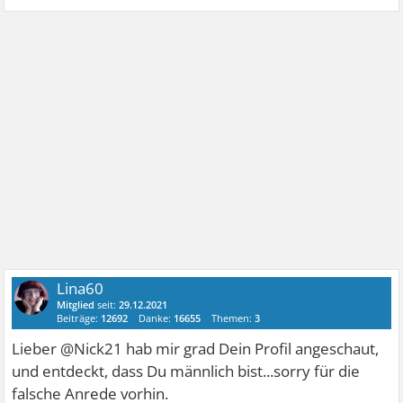
Lina60
Mitglied
seit:
29.12.2021
Beiträge:
12692
Danke:
16655
Themen:
3
Lieber @Nick21 hab mir grad Dein Profil angeschaut,
und entdeckt, dass Du männlich bist...sorry für die
falsche Anrede vorhin.