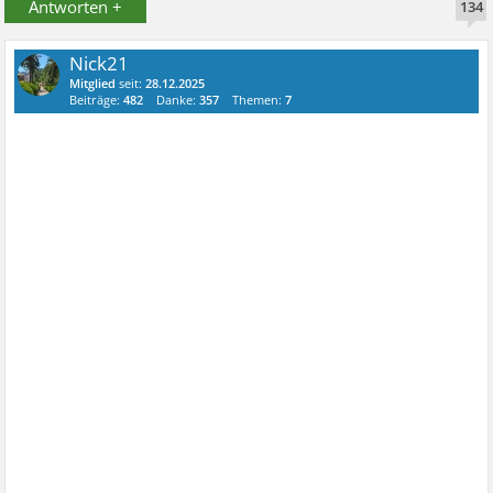
Antworten +
134
Nick21
Mitglied
seit:
28.12.2025
Beiträge:
482
Danke:
357
Themen:
7