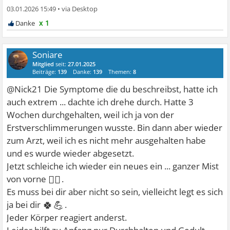
03.01.2026 15:49
•
x 1
Soniare
Mitglied
seit:
27.01.2025
Beiträge:
139
Danke:
139
Themen:
8
@Nick21 Die Symptome die du beschreibst, hatte ich
auch extrem ... dachte ich drehe durch. Hatte 3
Wochen durchgehalten, weil ich ja von der
Erstverschlimmerungen wusste. Bin dann aber wieder
zum Arzt, weil ich es nicht mehr ausgehalten habe
und es wurde wieder abgesetzt.
Jetzt schleiche ich wieder ein neues ein ... ganzer Mist
😵‍💫
von vorne
.
Es muss bei dir aber nicht so sein, vielleicht legt es sich
🍀💪
ja bei dir
.
Jeder Körper reagiert anderst.