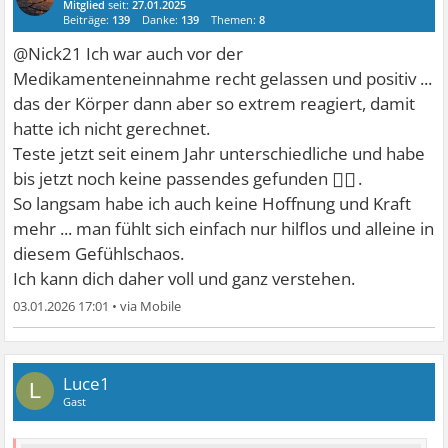
Mitglied
seit:
27.01.2025
Beiträge:
139
Danke:
139
Themen:
8
@Nick21 Ich war auch vor der
Medikamenteneinnahme recht gelassen und positiv ...
das der Körper dann aber so extrem reagiert, damit
hatte ich nicht gerechnet.
Teste jetzt seit einem Jahr unterschiedliche und habe
😮‍💨
bis jetzt noch keine passendes gefunden
.
So langsam habe ich auch keine Hoffnung und Kraft
mehr ... man fühlt sich einfach nur hilflos und alleine in
diesem Gefühlschaos.
Ich kann dich daher voll und ganz verstehen.
03.01.2026 17:01
•
Luce1
L
Gast