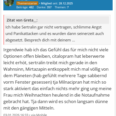
•
Mitglied
seit:
28.12.2025
Beiträge:
482
Danke:
357
Themen:
7
Zitat von Greta__:
Ich habe Sertralin gar nicht vertragen, schlimme Angst
und Panikattacken und es wurden dann seinerzeit auch
abgesetzt. Besprech dich mit deinem ...
Irgendwie hab ich das Gefühl das für mich nicht viele
Optionen offen bleiben, citalopram hat leberwerte
leicht erhöt, sertralin treibt mich gerade in den
Wahnsinn, Mirtazapin entkoppelt mich mal völlig von
dem Planeten (hab gefühlt mehrere Tage sabbernd
vorm Fenster gesessen) tja Milnacipran hat mich so
stark aktiviert das einfach nichts mehr ging ung meine
Frau mich Weihnachten heulend in die Notaufnahme
gebracht hat. Tja dann wird es schon langsam dünne
mit den gängigen Mitteln.
03.01.2026 16:33
•