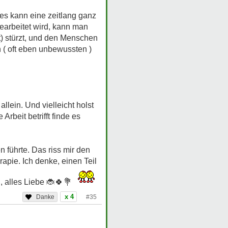
res kann eine zeitlang ganz
gearbeitet wird, kann man
ut) stürzt, und den Menschen
n ( oft eben unbewussten )
allein. Und vielleicht holst
rbeit betrifft finde es
 führte. Das riss mir den
pie. Ich denke, einen Teil
, alles Liebe
🐞🍀💐
x 4
#35