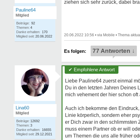
ziehen sich sehr zurück, dabei bra
Pauline64
Mitglied
Beiträge:
92
Themen:
4
Danke erhalten:
170
20.06.2022 10:56
•
•
Mitglied seit:
20.06.2022
77 Antworten ↓
✔ Empfohlene Antwort
Liebe Pauline64 zuerst einmal möc
Du in den letzten Jahren Deines 
mich vehement der hier schon oft
Lina60
Auch ich bekomme den Eindruck, da
Mitglied
Linie körperlich, sondern eher ps
Beiträge:
12692
er Dich zwar in den schlimmsten Ze
Themen:
3
muss einem Partner ob er will ode
Danke erhalten:
16655
Mitglied seit:
29.12.2021
um Themen die uns alle früher ode