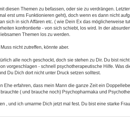
mit diesen Themen zu befassen, oder sie zu verdrängen. Letzte
 mal erst ums Funktionieren geht), doch wenn es dann nicht auf
an sich in sich Affären etc. ( wie Dein Ex das möglicherweise t
eiten konfrontierte - von sich schiebt, los wird. In der absurde
nliebsamen Themen los zu werden.
. Muss nicht zutreffen, könnte aber.
rlich alle noch geschockt, doch sie stehen zu Dir. Du bist nicht 
hon vorgeschlagen - schnell psychotherapeutische Hilfe. Was die A
und Du Dich dort nicht unter Druck setzen solltest.
en Ehe erfahren, dass mein Mann die ganze Zeit ein Doppelleben
 brauchte ( und brauche noch) Psychopharmaka und Psychothera
n , und ich umarme Dich jetzt mal fest. Du bist eine starke Frau