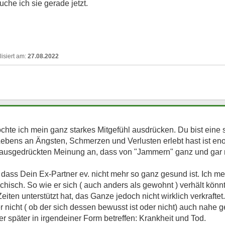
uche ich sie gerade jetzt.
27.08.2022
hte ich mein ganz starkes Mitgefühl ausdrücken. Du bist eine 
Lebens an Ängsten, Schmerzen und Verlusten erlebt hast ist en
 ausgedrückten Meinung an, dass von "Jammern" ganz und gar n
ss Dein Ex-Partner ev. nicht mehr so ganz gesund ist. Ich meine
ychisch. So wie er sich ( auch anders als gewohnt ) verhält könn
iten unterstützt hat, das Ganze jedoch nicht wirklich verkrafte
r nicht ( ob der sich dessen bewusst ist oder nicht) auch nahe 
r später in irgendeiner Form betreffen: Krankheit und Tod.