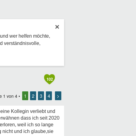
×
 und wer helfen möchte,
d verständnisvolle,
102
1
2
3
4
>
te
1
von
4
•
eine Kollegin verliebt und
 erwähnen dass ich seit 2020
rloren, weil ich so lange
nicht und ich glaube,sie