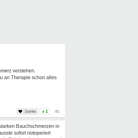
chmerz verstehen.
u an Therapie schon alles
x 1
#2
t starken Bauchschmerzen in
usste sofort notoperiert