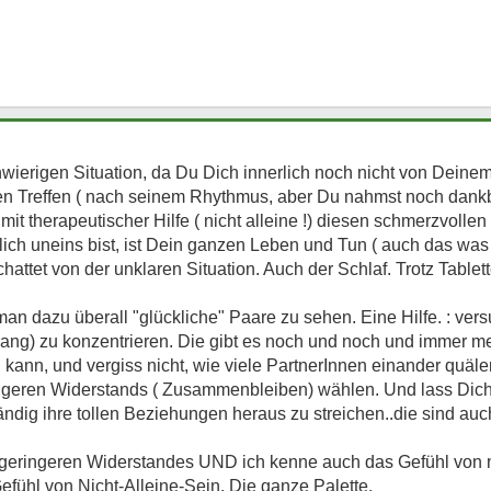
chwierigen Situation, da Du Dich innerlich noch nicht von Deinem
en Treffen ( nach seinem Rhythmus, aber Du nahmst noch dankba
 mit therapeutischer Hilfe ( nicht alleine !) diesen schmerzvoll
ch uneins bist, ist Dein ganzen Leben und Tun ( auch das was 
hattet von der unklaren Situation. Auch der Schlaf. Trotz Tablet
man dazu überall "glückliche" Paare zu sehen. Eine Hilfe. : ver
ang) zu konzentrieren. Die gibt es noch und noch und immer me
ann, und vergiss nicht, wie viele PartnerInnen einander quälen
ngeren Widerstands ( Zusammenbleiben) wählen. Und lass Dich 
ändig ihre tollen Beziehungen heraus zu streichen..die sind auch
 geringeren Widerstandes UND ich kenne auch das Gefühl von n
fühl von Nicht-Alleine-Sein. Die ganze Palette.