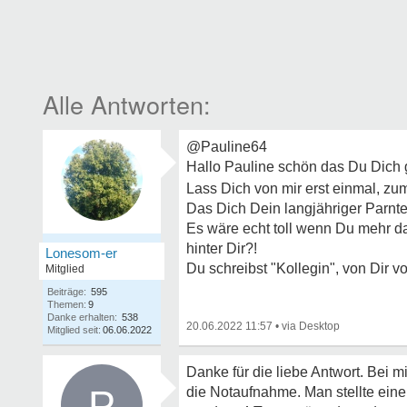
@Pauline64
Hallo Pauline schön das Du Dich g
Lass Dich von mir erst einmal, zu
Das Dich Dein langjähriger Parnter
Es wäre echt toll wenn Du mehr d
hinter Dir?!
Lonesom-er
Du schreibst "Kollegin", von Dir v
Mitglied
Beiträge:
595
Themen:
9
Danke erhalten:
538
20.06.2022 11:57
•
Mitglied seit:
06.06.2022
Danke für die liebe Antwort. Bei 
P
die Notaufnahme. Man stellte einen