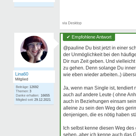
✔ Empfohlene Antwort
@pauline Du bist jetzt in einer s
der Unmöglichkeit bei den häufig
Dir nun Zeit geben. Und vielleicht
zu gehen. Denn solange Du innerli
Lina60
wie eben wieder arbeiten..) übersc
Mitglied
Beiträge:
12692
Ja, wenn man Single ist, tendiert 
Themen:
3
auch auf andere Leute ( ohne Anh
Danke erhalten:
16655
Mitglied seit:
29.12.2021
auch in Beziehungen einsam sein k
alleine zu sein den Weg des geri
denjenigen, die es nötig haben st
Ich selbst kenne diesen Weg des
sehen..aber ich kenne auch das Ge