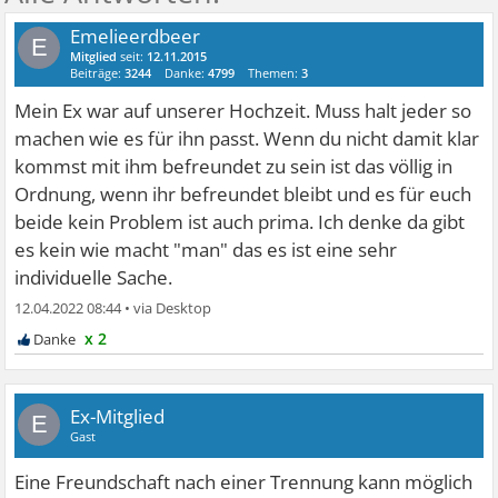
Emelieerdbeer
E
Mitglied
seit:
12.11.2015
Beiträge:
3244
Danke:
4799
Themen:
3
Mein Ex war auf unserer Hochzeit. Muss halt jeder so
machen wie es für ihn passt. Wenn du nicht damit klar
kommst mit ihm befreundet zu sein ist das völlig in
Ordnung, wenn ihr befreundet bleibt und es für euch
beide kein Problem ist auch prima. Ich denke da gibt
es kein wie macht "man" das es ist eine sehr
individuelle Sache.
12.04.2022 08:44
•
x 2
Ex-Mitglied
E
Gast
Eine Freundschaft nach einer Trennung kann möglich