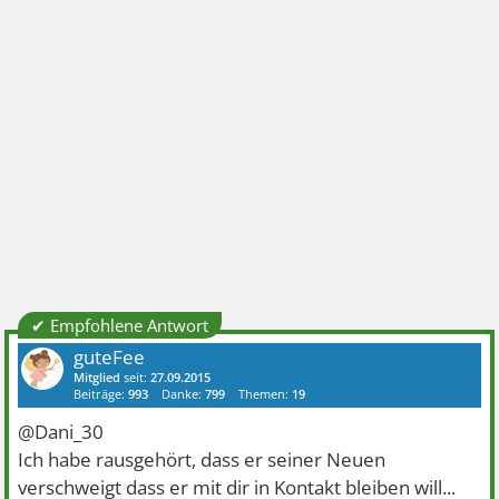
✔ Empfohlene Antwort
guteFee
Mitglied
seit:
27.09.2015
Beiträge:
993
Danke:
799
Themen:
19
@Dani_30
Ich habe rausgehört, dass er seiner Neuen
verschweigt dass er mit dir in Kontakt bleiben will...