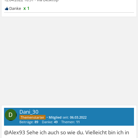
x 1
Dani_30
•
Mitglied
seit:
06.03.2022
Beiträge:
89
Danke:
49
Themen:
11
@Alex93 Sehe ich auch so wie du. Vielleicht bin ich in