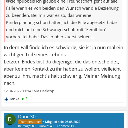
@kleinpübbels Ich glaube eine Freundschaft geht auf alle
Fälle wenn es von beiden den Wunsch war die Beziehung
zu beenden. Bei mir war es so, das wir eine
Kinderplanung schon hatten, ich die Pille abgesetzt habe
und mich auf eine Schwangerschaft mit "Femibion"
vorbereitet habe. Das er aber zuerst seiner ...
In dem Fall finde ich es schwierig, sie ist ja nun mal ein
wichtiger Teil seines Lebens.
Letzten Endes bist du diejenige, die das entscheidet,
aber keinen Kontakt zu ihr haben zu wollen, vielleicht
aber zu ihm, macht's halt schwierig. Meiner Meinung
nach.
12.04.2022 11:14
•
x 2
Dani_30
•
Mitglied
seit:
06.03.2022
Beiträge:
89
Danke:
49
Themen:
11