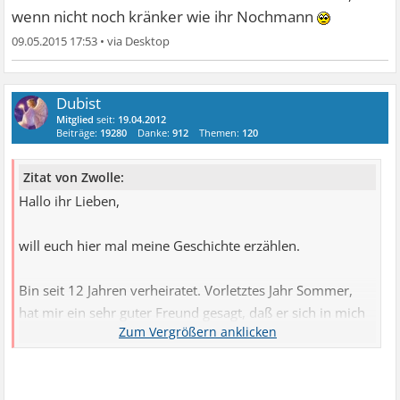
Dir selbst am Wichtigsten.
wenn nicht noch kränker wie ihr Nochmann
09.05.2015 17:53
•
Ich wünsche Dir alles Liebe auf Deinem Weg,
der Abendschein
Dubist
Mitglied
seit:
19.04.2012
Beiträge:
19280
Danke:
912
Themen:
120
Zitat von Zwolle:
Hallo ihr Lieben,
will euch hier mal meine Geschichte erzählen.
Bin seit 12 Jahren verheiratet. Vorletztes Jahr Sommer,
hat mir ein sehr guter Freund gesagt, daß er sich in mich
verliebt habe. Meine Ehe war zu dem Zeitpunt schon nicht
mehr in Ordnung, da mein Mann Alk. war und mir nicht
mehr die Nähe geben konnte, die ich gebraucht hätte. Mit