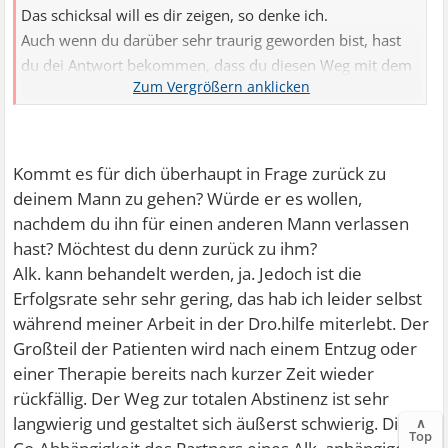
Das schicksal will es dir zeigen, so denke ich.
Auch wenn du darüber sehr traurig geworden bist, hast
du dei Antwort bekommen, dass du diesen Weg mit dem
neuen Mann verlassen mußt.
Er hat dir die Entscheidung abgenommen.
Es gibt ein Zurück zu deinem Mann. Bitte glaube daran,
daß eure Ehe gerettet werden kann, heil und schön
Kommt es für dich überhaupt in Frage zurück zu
werden darf.
deinem Mann zu gehen? Würde er es wollen,
nachdem du ihn für einen anderen Mann verlassen
hast? Möchtest du denn zurück zu ihm?
Alk. kann behandelt werden, ja. Jedoch ist die
Erfolgsrate sehr sehr gering, das hab ich leider selbst
während meiner Arbeit in der Dro.hilfe miterlebt. Der
Großteil der Patienten wird nach einem Entzug oder
einer Therapie bereits nach kurzer Zeit wieder
rückfällig. Der Weg zur totalen Abstinenz ist sehr
langwierig und gestaltet sich äußerst schwierig. Die
∧
Top