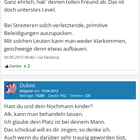
Ganz ehrlich, hak' deinen tollen Freund ab. Das ist
doch unterstes Level.
Bei Streiteren solch verletztende, primitive
Beleidigungen auszupacken.
Mit solchen Leuten kann man weder klarkommen,
geschweige denn etwas aufbauen.
09.05.2015 09:40
•
x 2
Dubist
Mitglied
seit:
19.04.2012
Beiträge:
19280
Danke:
912
Themen:
120
Hast du und dein Nochmann kinder?
Alk. kann man behandeln lassen.
Ich glaube dein Platz ist bei deinem Mann.
Das schicksal will es dir zeigen, so denke ich.
Auch wenn du darüber sehr traurig geworden bist,