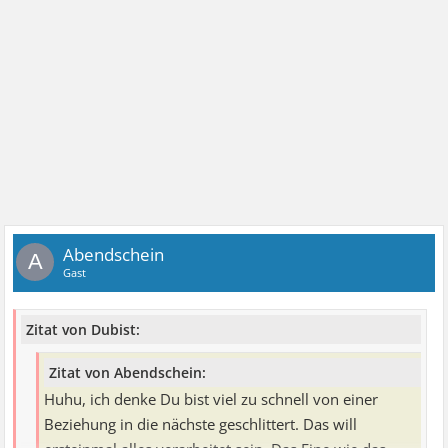
Beziehung. Anfang diesen Jahres ist jeder von uns in seine
eigene Wohnung gezogen, weil wir gedacht haben, daß
wir viel zu schnell zusammen gezoge sind. In getrennten
Wohnungen wollten wir noch mal einen Neuanfang
wagen. Vor einer Woche nun hat er nach einem erneuten
Streit den Schlußstrich gezogen und ich habe seitdem
nichhts mehr von ihm gehört.
Ich komme damit nicht klar und vermisse ihn sehr.
Abendschein
A
Gast
Zitat von Dubist:
Zitat von Abendschein:
Huhu, ich denke Du bist viel zu schnell von einer
Beziehung in die nächste geschlittert. Das will