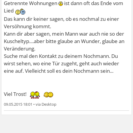
dem Freund hatte ich über facebook sehr viel Kontakt.
Getrennte Wohnungen
ist dann oft das Ende vom
Irgendwann habe ich mich dann auch in ihn verliebt.
Lied
Nach ca. 2 Monaten, habe ich es meinen Mann dann
Das kann dir keiner sagen, ob es nochmal zu einer
gesagt. Dadurch bin ich in eine Depression gerutscht, weil
Versöhnung kommt.
ich mich weder für meinen Mann noch für den Freund
Kann dir aber sagen, mein Mann war auch nie so der
entscheiden konnte. Nach gewissem hin und her, konnte
Kuscheltyp....aber bitte glaube an Wunder, glaube an
ich wegen der Depression nicht mehr arbeiten und habe
Veränderung.
meinen Job verloren. Aufgrund dessen bin ich dann in die
Suche mal den Kontakt zu deinem Nochmann. Du
Klinik gegangen. War dort für 4 Wochen. Die haben mich
wirst sehen, wo eine Tür zugeht, geht auch wieder
da mit Antidepessiva gut eingestellt. Der Freund war auch
eine auf. Vielleicht soll es dein Nochmann sein...
immer für mich da.
Eine Woche nach meiner Entlassung aus der Klinik habe
Viel Trost!
ich meinen Mann verlassen und bin zu meinem Freund
gezogen. Anfangs hatten wir eine sehr schöne Zeit. Nach
09.05.2015 18:01
•
ca. 3 Monaten haben wir uns eine gemeinsame größere
Wohnung gesucht. Da fing dann der ewige Streit zwischen
uns an. Seit Oktober lebten wir in einer ständigen On/Off