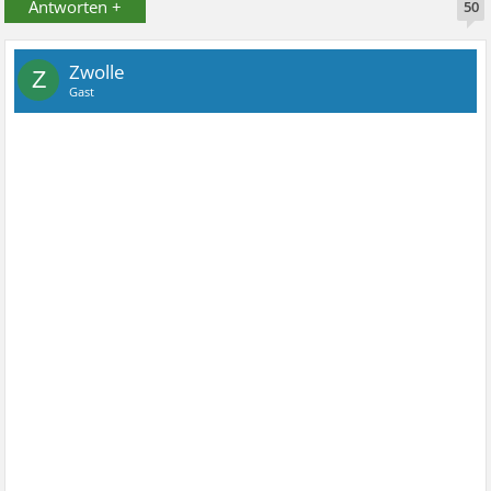
Antworten +
50
Zwolle
Z
Gast