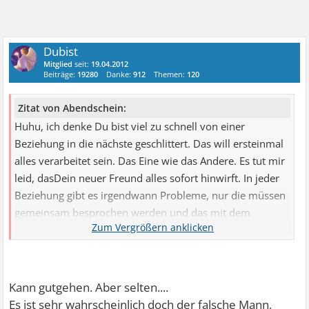
Dubist
Mitglied
seit:
19.04.2012
Beiträge:
19280
Danke:
912
Themen:
120
Zitat von Abendschein:
Huhu, ich denke Du bist viel zu schnell von einer
Beziehung in die nächste geschlittert. Das will ersteinmal
alles verarbeitet sein. Das Eine wie das Andere. Es tut mir
leid, dasDein neuer Freund alles sofort hinwirft. In jeder
Beziehung gibt es irgendwann Probleme, nur die müssen
gemeinsam besprochen werden und das mit dem
Beschimpfen geht gar nicht, das ist Dir gegenüber sehr
Verletzend.
Ich finde Du sollltest ersteinmal zu Dir kommen, allein.
Was Du möchtest und was nicht.
Kann gutgehen. Aber selten....
Mach Dich nicht so stark abhängig von einem Mann. Sei
Es ist sehr wahrscheinlich doch der falsche Mann,