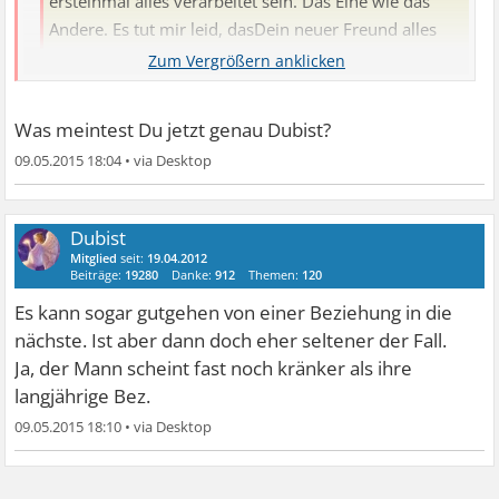
ersteinmal alles verarbeitet sein. Das Eine wie das
Andere. Es tut mir leid, dasDein neuer Freund alles
sofort hinwirft. In jeder Beziehung gibt es irgendwann
Probleme, nur die müssen gemeinsam besprochen
werden und das mit dem Beschimpfen geht gar nicht,
Was meintest Du jetzt genau Dubist?
das ist Dir gegenüber sehr Verletzend.
09.05.2015 18:04
•
Ich finde Du sollltest ersteinmal zu Dir kommen, allein.
Was Du möchtest und was nicht.
Kann gutgehen. Aber selten....
Mach Dich nicht so stark abhängig von einem Mann.
Es ist sehr wahrscheinlich doch der falsche Mann, wenn
Dubist
Sei Dir selbst am Wichtigsten.
Mitglied
seit:
19.04.2012
nicht noch kränker wie ihr Nochmann
Beiträge:
19280
Danke:
912
Themen:
120
Ich wünsche Dir alles Liebe auf Deinem Weg,
Es kann sogar gutgehen von einer Beziehung in die
der Abendschein
nächste. Ist aber dann doch eher seltener der Fall.
Ja, der Mann scheint fast noch kränker als ihre
langjährige Bez.
09.05.2015 18:10
•