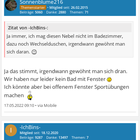
Sonnenblume216
•
Mitglied
seit:
26.02.2015
Beiträge:
5060
Danke:
2880
Themen:
71
Zitat von -IchBins-:
Ja immer, ich mag diesen Nebel nicht im Badezimmer,
dazu noch Wechselduschen, irgendwann gewöhnt man
😉
sich daran.
Ja das stimmt, irgendwann gewöhnt man sich dran.
Wir haben nur leider kein Bad mit Fenster
Ich könnte aber bei offenem Fenster Sportübungen
machen
17.05.2022 09:10
•
-IchBins-
I
Mitglied
seit:
18.12.2020
Beiträge:
9287
Danke:
13497
Themen:
7