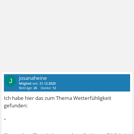
josanaheine
J
Mitglied
seit:
21.12.2020
Beiträge:
26
Danke:
12
Ich habe hier das zum Thema Wetterfühligkeit
gefunden:
"