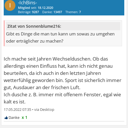
-IchBins-
I
Mitglied
seit:
18.12.2020
Beiträge:
9287
Danke:
13497
Themen:
7
Zitat von Sonnenblume216:
Gibt es Dinge die man tun kann um sowas zu umgehen
oder erträglicher zu machen?
Ich mache seit Jahren Wechselduschen. Ob das
allerdings einen Einfluss hat, kann ich nicht genau
beurteilen, da ich auch in den letzten Jahren
wetterfühlig geworden bin. Sport ist sicherlich immer
gut, Ausdauer an der frischen Luft.
Ich dusche z. B. immer mit offenem Fenster, egal wie
kalt es ist.
17.05.2022 07:35
•
x 1