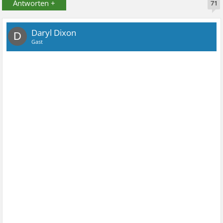
Antworten +
71
Daryl Dixon
D
Gast