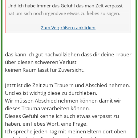
Und ich habe immer das Gefühl das man Zeit verpasst
hat um sich noch irgendwie etwas zu liebes zu sagen.
Am Mittwoch, also übermorgen, ist die Beerdigung und
ich habe so Angst davor. Mir grault es davor dort hin zu
gehen. Ich meine klar gehe ich hin aber das wird richtig
hart werden.
das kann ich gut nachvollziehen dass dir deine Trauer
über diesen schweren Verlust
keinen Raum lässt für Zuversicht.
Jetzt ist die Zeit zum Trauern und Abschied nehmen.
Und es ist wichtig diese zu durchleben.
Wir müssen Abschied nehmen können damit wir
dieses Trauma verarbeiten können.
Dieses Gefühl kenne ich auch etwas verpasst zu
haben, ein liebes Wort, eine Frage.
Ich spreche jeden Tag mit meinen Eltern dort oben