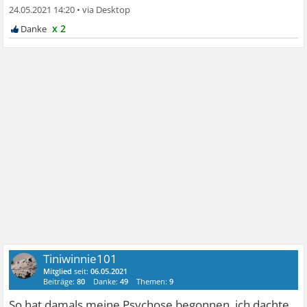
24.05.2021 14:20
•
x 2
Tiniwinnie101
Mitglied
seit:
06.05.2021
Beiträge:
80
Danke:
49
Themen:
9
So hat damals meine Psychose begonnen, ich dachte,