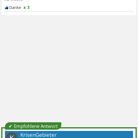
x 3
✔ Empfohlene Antwort
KrisenGebieter
K