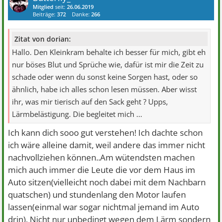
Mitglied
seit:
26.06.2019
Beiträge:
372
Danke:
266
Zitat von dorian:
Hallo. Den Kleinkram behalte ich besser für mich, gibt eh
nur böses Blut und Sprüche wie, dafür ist mir die Zeit zu
schade oder wenn du sonst keine Sorgen hast, oder so
ähnlich, habe ich alles schon lesen müssen. Aber wisst
ihr, was mir tierisch auf den Sack geht ? Upps,
Lärmbelästigung. Die begleitet mich ...
Ich kann dich sooo gut verstehen! Ich dachte schon
ich wäre alleine damit, weil andere das immer nicht
nachvollziehen können..Am wütendsten machen
mich auch immer die Leute die vor dem Haus im
Auto sitzen(vielleicht noch dabei mit dem Nachbarn
quatschen) und stundenlang den Motor laufen
lassen(einmal war sogar nichtmal jemand im Auto
drin). Nicht nur unbedingt wegen dem Lärm sondern