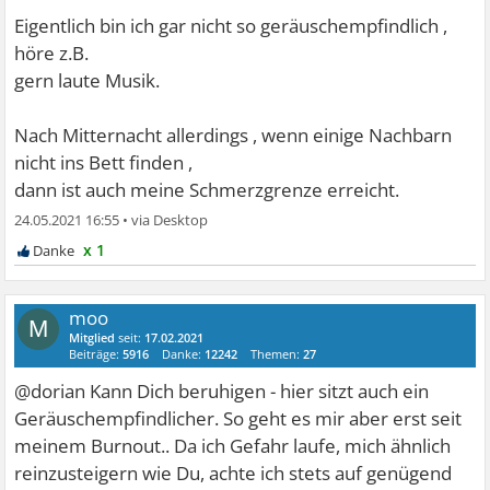
Eigentlich bin ich gar nicht so geräuschempfindlich ,
höre z.B.
gern laute Musik.
Nach Mitternacht allerdings , wenn einige Nachbarn
nicht ins Bett finden ,
dann ist auch meine Schmerzgrenze erreicht.
24.05.2021 16:55
•
x 1
moo
M
Mitglied
seit:
17.02.2021
Beiträge:
5916
Danke:
12242
Themen:
27
@dorian Kann Dich beruhigen - hier sitzt auch ein
Geräuschempfindlicher. So geht es mir aber erst seit
meinem Burnout.. Da ich Gefahr laufe, mich ähnlich
reinzusteigern wie Du, achte ich stets auf genügend