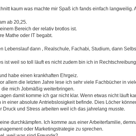
chnitt kaum was machte mir Spaß ich fands einfach langweilig.
sam ab 20,25.
inem Bereich der relativ brotlos ist.
e Mathe oder IT begabt.
alen Lebenslauf dann , Realschule, Fachabi, Studium, dann Sel
 es ist weil so toll läuft es nicht zudem bin ich in Rechtschreibu
t und habe einen krankhaften Ehrgeiz.
or allem die letzten Jahre lese ich sehr viele Fachbücher in vi
 die mich Jobmäßig weiterbringen.
rsagen damit komme ich gar nicht klar. Wenn etwas nicht läuft ka
nn in einer absolute Antriebslosigkeit befinde. Dies Löcher kö
r Druck und Stress arbeiten weil ich das jahrelang musste.
lleine durchkämpfen. Ich komme aus einer Arbeiterfamilie, demna
anagement oder Marketingstrategie zu sprechen.
iel, weil was sind Freunde?