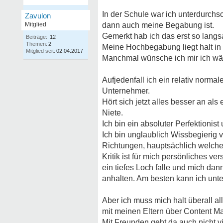
In der Schule war ich unterdurchs
Zavulon
Mitglied
dann auch meine Begabung ist.
Gemerkt hab ich das erst so lang
Beiträge:
12
Themen:
2
Meine Hochbegabung liegt halt in e
Mitglied seit:
02.04.2017
Manchmal wünsche ich mir ich wär
Aufjedenfall ich ein relativ norm
Unternehmer.
Hört sich jetzt alles besser an als
Niete.
Ich bin ein absoluter Perfektionis
Ich bin unglaublich Wissbegierig v
Richtungen, hauptsächlich welche
Kritik ist für mich persönliches ve
ein tiefes Loch falle und mich da
anhalten. Am besten kann ich unte
Aber ich muss mich halt überall a
mit meinen Eltern über Content M
Mit Freunden geht da auch nicht v