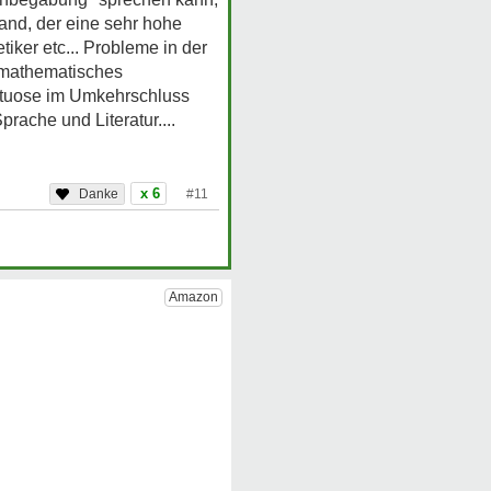
and, der eine sehr hohe
iker etc... Probleme in der
s mathematisches
irtuose im Umkehrschluss
rache und Literatur....
x 6
#11