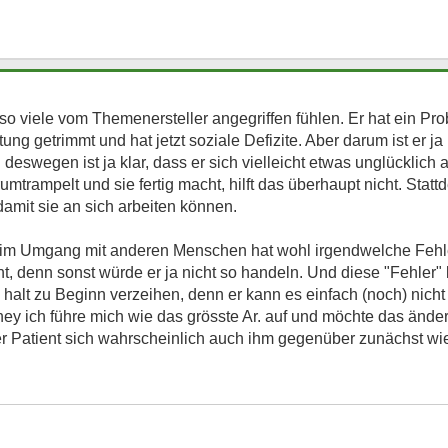
 so viele vom Themenersteller angegriffen fühlen. Er hat ein Pr
tung getrimmt und hat jetzt soziale Defizite. Aber darum ist er ja
eswegen ist ja klar, dass er sich vielleicht etwas unglücklich
mtrampelt und sie fertig macht, hilft das überhaupt nicht. Stat
damit sie an sich arbeiten können.
he im Umgang mit anderen Menschen hat wohl irgendwelche Feh
nnt, denn sonst würde er ja nicht so handeln. Und diese "Fehler" 
halt zu Beginn verzeihen, denn er kann es einfach (noch) nicht
ey ich führe mich wie das grösste Ar. auf und möchte das änd
 Patient sich wahrscheinlich auch ihm gegenüber zunächst wie e