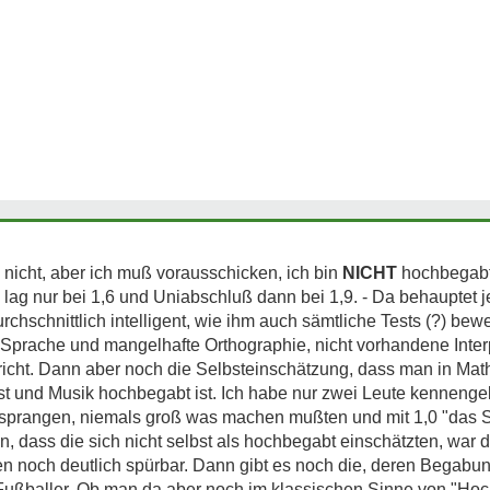
de nicht, aber ich muß vorausschicken, ich bin
NICHT
hochbegabt,
lag nur bei 1,6 und Uniabschluß dann bei 1,9. - Da behauptet j
urchschnittlich intelligent, wie ihm auch sämtliche Tests (?) b
e Sprache und mangelhafte Orthographie, nicht vorhandene Inter
icht. Dann aber noch die Selbsteinschätzung, dass man in Mat
st und Musik hochbegabt ist. Ich habe nur zwei Leute kennenge
bersprangen, niemals groß was machen mußten und mit 1,0 "das
, dass die sich nicht selbst als hochbegabt einschätzten, war d
n noch deutlich spürbar. Dann gibt es noch die, deren Begabung 
ußballer. Ob man da aber noch im klassischen Sinne von "Ho