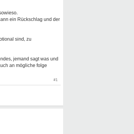
 sowieso.
 dann ein Rückschlag und der
tional sind, zu
gendes, jemand sagt was und
auch an mögliche folge
#1