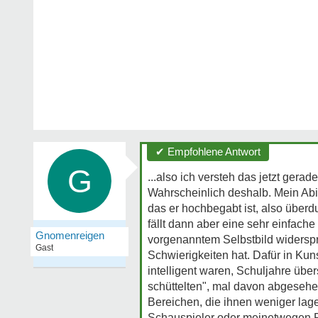
✔ Empfohlene Antwort
G
...also ich versteh das jetzt gera
Wahrscheinlich deshalb. Mein Abi 
das er hochbegabt ist, also überd
fällt dann aber eine sehr einfach
Gnomenreigen
vorgenanntem Selbstbild widerspr
Gast
Schwierigkeiten hat. Dafür in Kun
intelligent waren, Schuljahre ü
schüttelten", mal davon abgesehen
Bereichen, die ihnen weniger lage
Schauspieler oder meinetwegen F