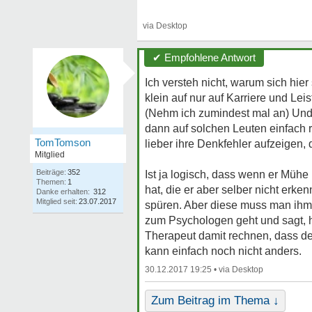
✔ Empfohlene Antwort
Ich versteh nicht, warum sich hier
klein auf nur auf Karriere und Leis
(Nehm ich zumindest mal an) Und d
dann auf solchen Leuten einfach ru
TomTomson
lieber ihre Denkfehler aufzeigen, 
Mitglied
Beiträge:
352
Ist ja logisch, dass wenn er Mü
Themen:
1
hat, die er aber selber nicht erke
Danke erhalten:
312
Mitglied seit:
23.07.2017
spüren. Aber diese muss man ihm 
zum Psychologen geht und sagt, h
Therapeut damit rechnen, dass der
kann einfach noch nicht anders.
30.12.2017 19:25 •
Zum Beitrag im Thema ↓