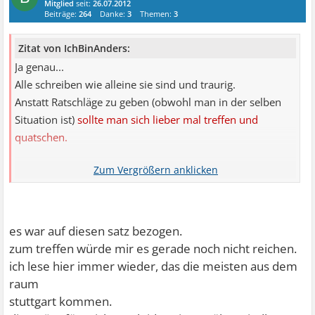
Mitglied
seit:
26.07.2012
Beiträge:
264
Danke:
3
Themen:
3
Zitat von IchBinAnders:
Ja genau...
Alle schreiben wie alleine sie sind und traurig.
Anstatt Ratschläge zu geben (obwohl man in der selben
Situation ist)
sollte man sich lieber mal treffen und
quatschen.
Wovor haben diese Leute Angst andere zu treffen die
gleich fühlen?
Auf der Straße laufen dir auch zig Leute
entgegen, springt man dann zur Seite? Also ich nicht!
es war auf diesen satz bezogen.
zum treffen würde mir es gerade noch nicht reichen.
ich lese hier immer wieder, das die meisten aus dem
raum
stuttgart kommen.