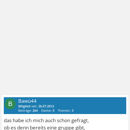
Bawü44
B
Mitglied
seit:
26.07.2012
Beiträge:
264
Danke:
3
Themen:
3
das habe ich mich auch schon gefragt,
ob es denn bereits eine gruppe gibt,