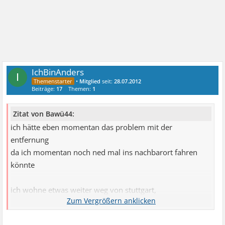
IchBinAnders
I
•
Mitglied
seit:
28.07.2012
Beiträge:
17
Themen:
1
Zitat von Bawü44:
ich hätte eben momentan das problem mit der
entfernung
da ich momentan noch ned mal ins nachbarort fahren
könnte
ich wohne etwas weiter weg von stuttgart,
wohl der einzige in meiner gegend