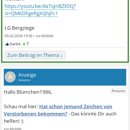
https://youtu.be/da7oJnBZE0Q?
si=QM6DFgeRgXQhjFc1
LG Bergziege
05.02.2026 19:36 •
x 7
Zum Beitrag im Thema ↓
A
Hat schon jemand Zeichen von
Verstorbenen bekommen?