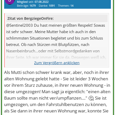
Mitglied
seit:
07.08.2022
Beiträge:
1679
Danke:
1091
Themen:
14
Zitat von BergziegeOnFire:
@Sentinel2003 Du hast meinen größten Respekt! Sowas
ist sehr schwer. Meine Mutter habe ich auch in den
schlimmsten Situationen begleitet und bis zum Schluss
betreut. Ob nach Stürzen mit Blutpfützen, nach
Nasenbeinbruch…oder mit Selbstmordgedanken von
ihrer Seite. Ich war immer für sie da. Deswegen weiß ich,
...
Als Mutti schon schwer krank war, aber, noch in ihrer
alten Wohnung gelebt hatte - Sie ist leider 3 Wochen
vor ihrem Sturz zuhause, in ihrer neuen Wohnung - in
diese umgezogen! Man sagt ja eigentlich: "einen alten
🤔
Baum sollte man nicht ver/umpflanzen...."
Sie ist
umgezogen, um den Fahrstuhlbenutzen zu können,
als Sie dann in ihrer neuen Wohnung war, konnte Sie