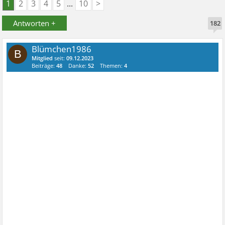
1
2
3
4
5
...
10
>
Antworten +
182
Blümchen1986
B
Mitglied
seit:
09.12.2023
Beiträge:
48
Danke:
52
Themen:
4