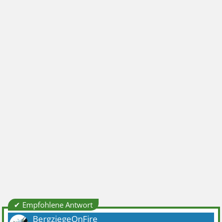
✔ Empfohlene Antwort
BergziegeOnFire