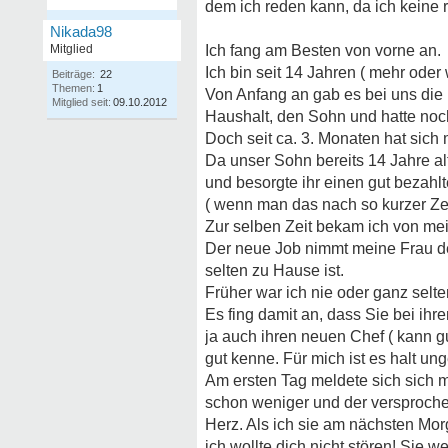
dem ich reden kann, da ich keine r
Nikada98
Mitglied
Ich fang am Besten von vorne an.
Ich bin seit 14 Jahren ( mehr oder 
Beiträge:
22
Themen:
1
Von Anfang an gab es bei uns die
Mitglied seit:
09.10.2012
Haushalt, den Sohn und hatte noc
Doch seit ca. 3. Monaten hat sich
Da unser Sohn bereits 14 Jahre alt
und besorgte ihr einen gut bezahlt
( wenn man das nach so kurzer Zei
Zur selben Zeit bekam ich von me
Der neue Job nimmt meine Frau der
selten zu Hause ist.
Früher war ich nie oder ganz selt
Es fing damit an, dass Sie bei ih
ja auch ihren neuen Chef ( kann gut
gut kenne. Für mich ist es halt un
Am ersten Tag meldete sich sich 
schon weniger und der versprochen
Herz. Als ich sie am nächsten Mor
ich wollte dich nicht stören! Sie 