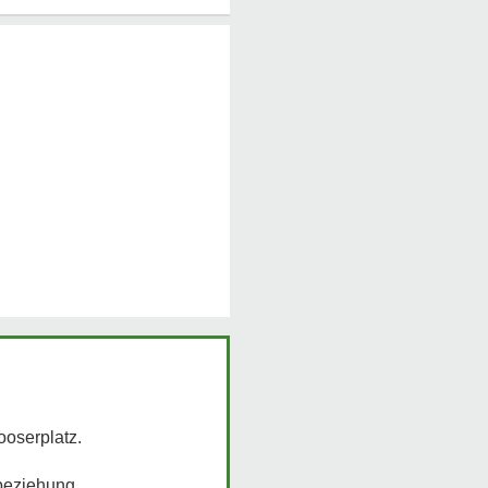
ooserplatz.
 beziehung.