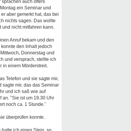
r sprachen auch öfters
e Montag ein Seminar und
 er aber gemerkt hat, das bei
ch nichts sagen. Das wollte
 und nicht mitfahren kann.
 einen Anruf bekam und den
 konnte den Inhalt jedoch
ür Mittwoch, Donnerstag und
 und versprach, stellte ich
er in einem Mörderstreit.
as Telefon und sie sagte mir,
d sagte mir, das das Seminar
hr und ich saß wie auf
f an. "Sie ist um 19.30 Uhr
rt noch ca. 1 Stunde."
ie überprüfen konnte.
hatte ich einen Stein, so