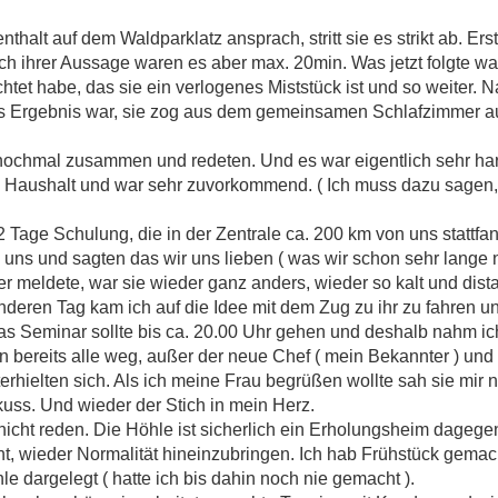
thalt auf dem Waldparklatz ansprach, stritt sie es strikt ab. Erst 
h ihrer Aussage waren es aber max. 20min. Was jetzt folgte war
tet habe, das sie ein verlogenes Miststück ist und so weiter. Na
as Ergebnis war, sie zog aus dem gemeinsamen Schlafzimmer a
ochmal zusammen und redeten. Und es war eigentlich sehr ha
Haushalt und war sehr zuvorkommend. ( Ich muss dazu sagen, ic
2 Tage Schulung, die in der Zentrale ca. 200 km von uns stattfa
uns und sagten das wir uns lieben ( was wir schon sehr lange 
er meldete, war sie wieder ganz anders, wieder so kalt und dist
deren Tag kam ich auf die Idee mit dem Zug zu ihr zu fahren un
 Das Seminar sollte bis ca. 20.00 Uhr gehen und deshalb nahm i
en bereits alle weg, außer der neue Chef ( mein Bekannter ) un
erhielten sich. Als ich meine Frau begrüßen wollte sah sie mir 
uss. Und wieder der Stich in mein Herz.
nicht reden. Die Höhle ist sicherlich ein Erholungsheim dagege
t, wieder Normalität hineinzubringen. Ich hab Frühstück gema
e dargelegt ( hatte ich bis dahin noch nie gemacht ).