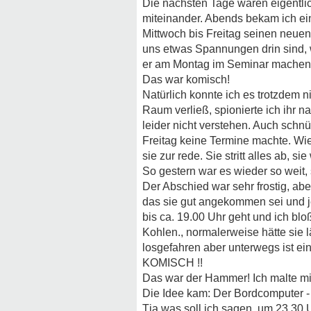
Die nächsten Tage waren eigentlic
miteinander. Abends bekam ich ei
Mittwoch bis Freitag seinen neuen 
uns etwas Spannungen drin sind, wo
er am Montag im Seminar machen. 
Das war komisch!
Natürlich konnte ich es trotzdem 
Raum verließ, spionierte ich ihr n
leider nicht verstehen. Auch schnü
Freitag keine Termine machte. Wie
sie zur rede. Sie stritt alles ab, 
So gestern war es wieder so weit, 
Der Abschied war sehr frostig, abe
das sie gut angekommen sei und je
bis ca. 19.00 Uhr geht und ich blo
Kohlen., normalerweise hätte sie l
losgefahren aber unterwegs ist ei
KOMISCH !!
Das war der Hammer! Ich malte mir
Die Idee kam: Der Bordcomputer - e
Tja was soll ich sagen, um 23.30 