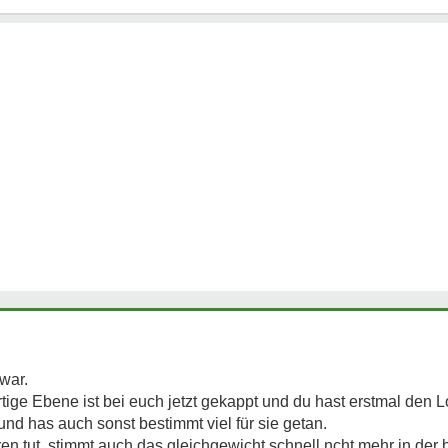
 war.
ige Ebene ist bei euch jetzt gekappt und du hast erstmal den L
und has auch sonst bestimmt viel für sie getan.
ren tut, stimmt auch das gleichgewicht schnell ncht mehr in der