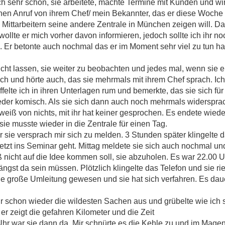
h sehr schön, sie arbeitete, machte Termine mit Kunden und wi
nen Anruf von ihrem Chef/ mein Bekannter, das er diese Woch
Mittarbeitern seine andere Zentrale in München zeigen will. Da
llte er mich vorher davon informieren, jedoch sollte ich ihr no
Er betonte auch nochmal das er im Moment sehr viel zu tun hat
nicht lassen, sie weiter zu beobachten und jedes mal, wenn sie
ach und hörte auch, das sie mehrmals mit ihrem Chef sprach. Ich
ffelte ich in ihren Unterlagen rum und bemerkte, das sie sich f
der komisch. Als sie sich dann auch noch mehrmals widersprach
sie weiß von nichts, mit ihr hat keiner gesprochen. Es endete wied
sie musste wieder in die Zentrale für einen Tag.
r sie versprach mir sich zu melden. 3 Stunden später klingelte d
tzt ins Seminar geht. Mittag meldete sie sich auch nochmal un
ß nicht auf die Idee kommen soll, sie abzuholen. Es war 22.00 U
ängst da sein müssen. Plötzlich klingelte das Telefon und sie rie
ne große Umleitung gewesen und sie hat sich verfahren. Es daue
 schon wieder die wildesten Sachen aus und grübelte wie ich s
r zeigt die gefahren Kilometer und die Zeit
Uhr war sie dann da. Mir schnürte es die Kehle zu und im Magen 