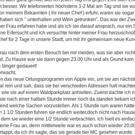
 besser. Wir telefonierten höchstens 1-2 Mal am Tag und sie war
von meinem Bekannten ( ihr neuer Chef ) erfuhr, waren sie sog
haben sich " unterhalten und Wein getrunken". Das war der Zw
ner Frau erfahren habe und als ich sie darauf ansprach, nur ei
 Eifersucht und ich versuchte hinter meiner Frau herzuschnüffe
hef für 2 Tage in unsere Stadt, um mit ihr gemeinsam neue Ku
rau nach dem ersten Besuch bei mir melden, was sie aber nicht 
ird. Zu Hause war sie dann gegen 23.00 Uhr und als Grund kam 
 länger gedauert!
erwacht.
lefon das neue Ortungsprogramm von Apple ein, um sie am nächs
al rein und sah, dass sie bei verschieden Adressen halt macht
wie sie auf einem Waldparkplatz anhielten. Zuerst dachte ich mir
s sie nach einer halben Stunde immer noch da standen bekam ic
nd welche Sachen vorzustellen. Als 1 Stunde rum waren hätte
1 1/2 Stunden fuhren sie endlich weiter,doch nicht nach Haus
em sie wieder eine 1/2 Stunde verbrachten. Ich hielt es einfac
eine Frau an, denn mittlerweile war es auch schon wieder 20.00
tappt, da ich ihr sagte, das sie gerade bei MC gesehen wurde. S