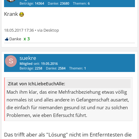
Beiträge:
14364
Danke:
23680
Themen:
6
Krank
18.05.2017 17:36
•
x 3
suekre
S
Mitglied
seit:
19.05.2016
Beiträge:
2258
Danke:
2584
Themen:
1
Zitat von IchLiebeEuchAlle:
Mach ihm klar, das eine Mehfrachbeziehung etwas völlig
normales ist und alles andere in Gefangenschaft ausartet,
die einfach für niemanden gesund ist und nur zu solchen
Problemen, wie eben Eifersucht führt.
Das trifft aber als "Lösung" nicht im Entferntesten die