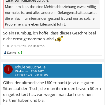
Zitat von IchLiebeEuchAlle:
Mach ihm klar, das eine Mehfrachbeziehung etwas völlig
normales ist und alles andere in Gefangenschaft ausartet,
die einfach für niemanden gesund ist und nur zu solchen
Problemen, wie eben Eifersucht führt.
So ein Humbug, ich hoffe, dass dieses Geschreibsel
nicht ernst genommen wird
18.05.2017 17:29
•
x 5
IchLiebeEuchAlle
I
Mitglied
seit:
22.04.2017
Beiträge:
1070
Danke:
392
Gähn, der altmodische Ü60er packt jetzt die guten
Sitten auf den Tisch, die man ihm in den braven 60ern
eingetrichtert hat, von wegen man darf nur einen
Partner haben und bla.