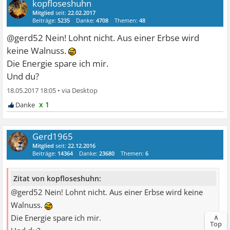
kopfloseshuhn
Mitglied
seit:
22.02.2017
Beiträge:
5235
Danke:
4708
Themen:
48
@gerd52 Nein! Lohnt nicht. Aus einer Erbse wird
keine Walnuss.
Die Energie spare ich mir.
Und du?
18.05.2017 18:05
•
x 1
Gerd1965
Mitglied
seit:
22.12.2016
Beiträge:
14364
Danke:
23680
Themen:
6
Zitat von kopfloseshuhn:
@gerd52 Nein! Lohnt nicht. Aus einer Erbse wird keine
Walnuss.
∧
Die Energie spare ich mir.
Top