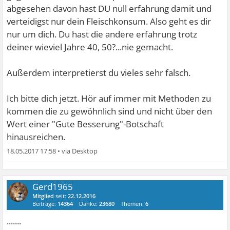
abgesehen davon hast DU null erfahrung damit und
verteidigst nur dein Fleischkonsum. Also geht es dir
nur um dich. Du hast die andere erfahrung trotz
deiner wieviel Jahre 40, 50?...nie gemacht.
Außerdem interpretierst du vieles sehr falsch.
Ich bitte dich jetzt. Hör auf immer mit Methoden zu
kommen die zu gewöhnlich sind und nicht über den
Wert einer "Gute Besserung"-Botschaft
hinausreichen.
18.05.2017 17:58
•
Gerd1965
Mitglied
seit:
22.12.2016
Beiträge:
14364
Danke:
23680
Themen:
6
.......