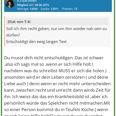
ichbinMel
Mitglied
seit:
04.06.2015
Beiträge:
14454
Danke:
12011
Themen:
13
Zitat von T-K:
Soll ich ihm recht geben, nur um ihm wieder nah sein zu
dürfen?
Entschuldigt den ewig langen Text
Du musst dich nicht entschuldigen .Das ist schwer
,also ich sags mal so ,wenn er sich Hilfe holt (
nachdem was du schreibst MUSS er sich die holen )
ansonsten wird er dein Leben zerstören ( und deine
Liebe auch ) denn wenn er nicht mehr unterscheiden
kann ,zwischen recht und unrecht dann wirds Zeit für
ihn .Ich weiss das das ein Krankheitsbild ist ,aber ich
persönlich würde das Spielchen nicht mitmachen.Mit
so einer Person kommst du in Teufels Küche ( wenn
er sich keine Hilfe holt)Da musst du wie du siehst